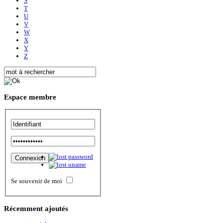
S
T
U
V
W
X
Y
Z
Espace
membre
Se souvenir de moi
Récemment
ajoutés