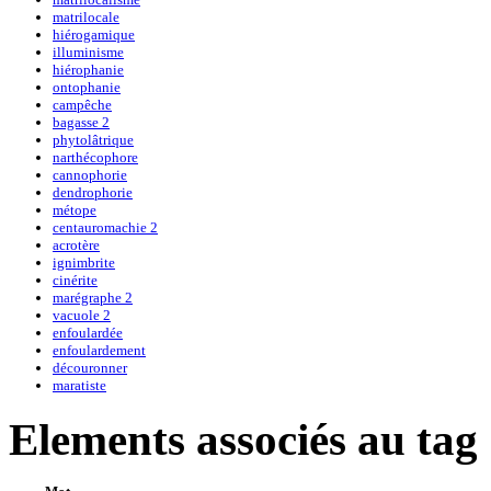
matrilocale
hiérogamique
illuminisme
hiérophanie
ontophanie
campêche
bagasse 2
phytolâtrique
narthécophore
cannophorie
dendrophorie
métope
centauromachie 2
acrotère
ignimbrite
cinérite
marégraphe 2
vacuole 2
enfoulardée
enfoulardement
découronner
maratiste
Elements associés au tag 