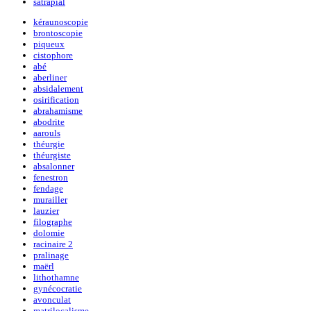
satrapial
kéraunoscopie
brontoscopie
piqueux
cistophore
abé
aberliner
absidalement
osirification
abrahamisme
abodrite
aarouls
théurgie
théurgiste
absalonner
fenestron
fendage
murailler
lauzier
filographe
dolomie
racinaire 2
pralinage
maërl
lithothamne
gynécocratie
avonculat
matrilocalisme