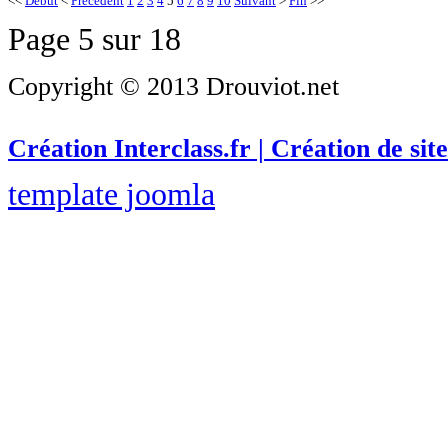
<<
Début
<
Précédent
1
2
3
4
5
6
7
8
9
10
Suivant
>
Fin
>>
Page 5 sur 18
Copyright © 2013 Drouviot.net
Création Interclass.fr | Création de site
template joomla