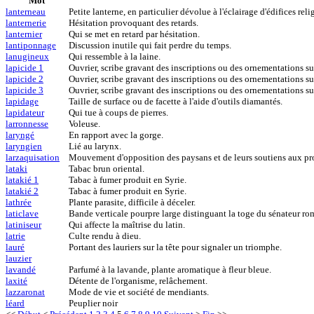
Mot
lanterneau
Petite lanterne, en particulier dévolue à l'éclairage d'édifices reli
lanternerie
Hésitation provoquant des retards.
lanternier
Qui se met en retard par hésitation.
lantiponnage
Discussion inutile qui fait perdre du temps.
lanugineux
Qui ressemble à la laine.
lapicide 1
Ouvrier, scribe gravant des inscriptions ou des ornementations sur
lapicide 2
Ouvrier, scribe gravant des inscriptions ou des ornementations sur
lapicide 3
Ouvrier, scribe gravant des inscriptions ou des ornementations sur
lapidage
Taille de surface ou de facette à l'aide d'outils diamantés.
lapidateur
Qui tue à coups de pierres.
larronnesse
Voleuse.
laryngé
En rapport avec la gorge.
laryngien
Lié au larynx.
larzaquisation
Mouvement d'opposition des paysans et de leurs soutiens aux proj
lataki
Tabac brun oriental.
latakié 1
Tabac à fumer produit en Syrie.
latakié 2
Tabac à fumer produit en Syrie.
lathrée
Plante parasite, difficile à déceler.
laticlave
Bande verticale pourpre large distinguant la toge du sénateur ro
latiniseur
Qui affecte la maîtrise du latin.
latrie
Culte rendu à dieu.
lauré
Portant des lauriers sur la tête pour signaler un triomphe.
lauzier
lavandé
Parfumé à la lavande, plante aromatique à fleur bleue.
laxité
Détente de l'organisme, relâchement.
lazzaronat
Mode de vie et société de mendiants.
léard
Peuplier noir