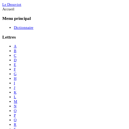
Le Drouviot
Accueil
Menu
principal
Dictionnaire
Lettres
A
B
C
D
E
F
G
H
I
J
K
L
M
N
O
P
Q
R