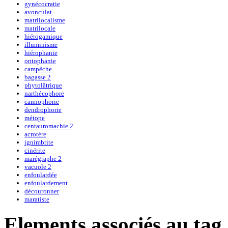
gynécocratie
avonculat
matrilocalisme
matrilocale
hiérogamique
illuminisme
hiérophanie
ontophanie
campêche
bagasse 2
phytolâtrique
narthécophore
cannophorie
dendrophorie
métope
centauromachie 2
acrotère
ignimbrite
cinérite
marégraphe 2
vacuole 2
enfoulardée
enfoulardement
découronner
maratiste
Elements associés au tag 