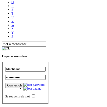
Q
R
S
T
U
V
W
X
Y
Z
Espace
membre
Se souvenir de moi