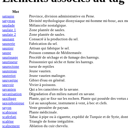
Mot
satrapie
Province, division administrative en Perse.
satyreau
Divinité mythologique dionysiaque mi-homme mi-bouc, aux mœ
saudade
Mélancolie nostalgique.
saulaie 1
Zone plantée de saules.
saulaie 2
Zone plantée de saules.
saunant
Consacré à la production du sel.
saunerie
Fabrication du sel.
saunier
Artisan qui fabrique le sel.
saupe
Poisson commun de Méditerranée.
saurissage
Procédé de séchage et de fumage des harengs.
saurisseur
Poissonnier qui sèche et fume les harengs.
sauroctone
tueur de reptiles
sautereau
Jeune vaurien.
sauteriot
Jeune vaurien malingre.
sauvagine
Gibier d'eau en général.
sauvoir
Vivier à poissons.
savanien
Qui a les caractères de la savane.
savanisation
Dégradation d'un milieu naturel en savane.
saxifrage
Plante, qui se fixe sur les rochers. Plante qui possède des vertus 
saxophonique
Lié au saxophone, instrument à vent, à bec et clefs.
sayon
Veste grossière de paysan.
scabieuse
Plante médicinale.
scaferlati
Tabac à pipe ou à cigarette, expédié de Turquie et de Syrie, dont 
scalène
Triangle de forme irrégulière.
scalpement
Ablation du cuir chevelu.