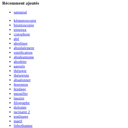
Récemment
ajoutés
satrapial
kéraunoscopie
brontoscopie
piqueux
cistophore
abé
aberliner
absidalement
osirification
abrahamisme
abodrite
aarouls
théurgie
théurgiste
absalonner
fenestron
fendage
murailler
lauzier
filographe
dolomie
racinaire 2
pralinage
maërl
lithothamne