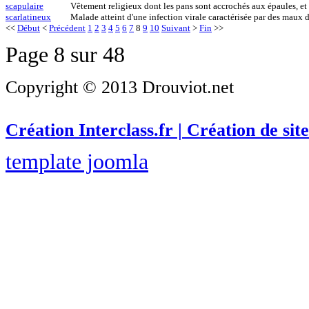
scapulaire
Vêtement religieux dont les pans sont accrochés aux épaules, et
scarlatineux
Malade atteint d'une infection virale caractérisée par des maux d
<<
Début
<
Précédent
1
2
3
4
5
6
7
8
9
10
Suivant
>
Fin
>>
Page 8 sur 48
Copyright © 2013 Drouviot.net
Création Interclass.fr | Création de site
template joomla