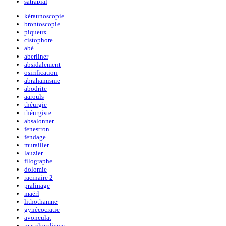
satrapial
kéraunoscopie
brontoscopie
piqueux
cistophore
abé
aberliner
absidalement
osirification
abrahamisme
abodrite
aarouls
théurgie
théurgiste
absalonner
fenestron
fendage
murailler
lauzier
filographe
dolomie
racinaire 2
pralinage
maërl
lithothamne
gynécocratie
avonculat
matrilocalisme