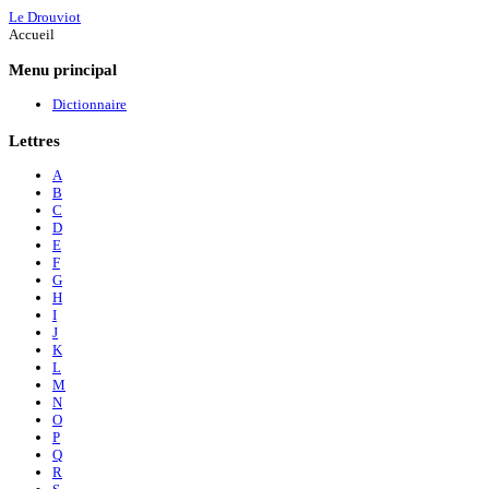
Le Drouviot
Accueil
Menu
principal
Dictionnaire
Lettres
A
B
C
D
E
F
G
H
I
J
K
L
M
N
O
P
Q
R