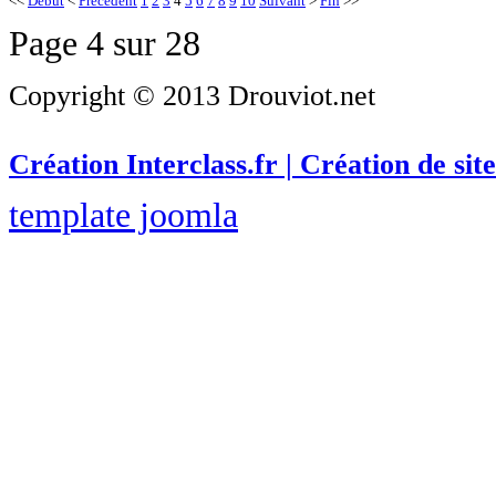
<<
Début
<
Précédent
1
2
3
4
5
6
7
8
9
10
Suivant
>
Fin
>>
Page 4 sur 28
Copyright © 2013 Drouviot.net
Création Interclass.fr | Création de site
template joomla