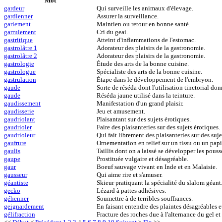
Mot
gardeur
Qui surveille les animaux d'élevage.
gardienner
Assurer la surveillance.
gariement
Maintien ou retour en bonne santé.
garrulement
Cri du geai.
gastritique
Atteint d'inflammations de l'estomac.
gastrolâtre 1
Adorateur des plaisirs de la gastronomie.
gastrolâtre 2
Adorateur des plaisirs de la gastronomie.
gastrologie
Étude des arts de la bonne cuisine.
gastrologue
Spécialiste des arts de la bonne cuisine.
gastrulation
Étape dans le développement de l'embryon.
gaude
Sorte de réséda dont l'utilisation tinctorial don
gaude
Réséda jaune utilisé dans la teinture.
gaudissement
Manifestation d'un grand plaisir.
gaudisserie
Jeu et amusement.
gaudriolant
Plaisantant sur des sujets érotiques.
gaudrioler
Faire des plaisanteries sur des sujets érotiques.
gaudrioleur
Qui fait librement des plaisanteries sur des suje
gaufrure
Ornementation en relief sur un tissu ou un papi
gaulis
Taillis dont on a laissé se développer les pouss
gaupe
Prostituée vulgaire et désagréable.
gaur
Boeuf sauvage vivant en Inde et en Malaisie.
gausseur
Qui aime rire et s'amuser.
géantiste
Skieur pratiquant la spécialité du slalom géant
gecko
Lézard à pattes adhésives.
géhenner
Soumettre à de terribles souffrances.
geignardement
En faisant entendre des plaintes désagréables e
gélifraction
Fracture des roches due à l'alternance du gel et