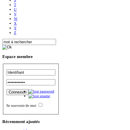
S
T
U
V
W
X
Y
Z
Espace
membre
Se souvenir de moi
Récemment
ajoutés