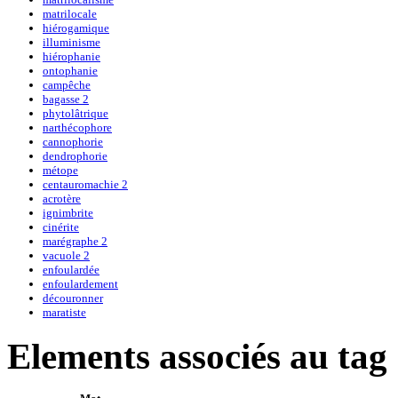
matrilocale
hiérogamique
illuminisme
hiérophanie
ontophanie
campêche
bagasse 2
phytolâtrique
narthécophore
cannophorie
dendrophorie
métope
centauromachie 2
acrotère
ignimbrite
cinérite
marégraphe 2
vacuole 2
enfoulardée
enfoulardement
découronner
maratiste
Elements associés au tag