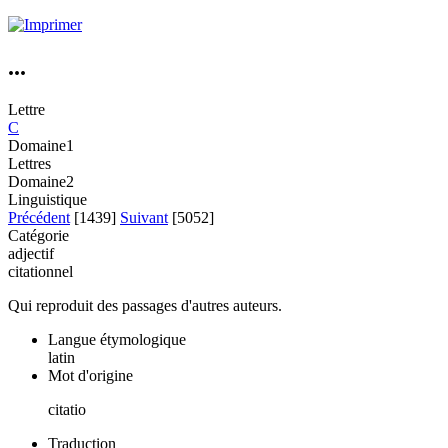
...
Lettre
C
Domaine1
Lettres
Domaine2
Linguistique
Précédent
[1439]
Suivant
[5052]
Catégorie
adjectif
citationnel
Qui reproduit des passages d'autres auteurs.
Langue étymologique
latin
Mot d'origine
citatio
Traduction