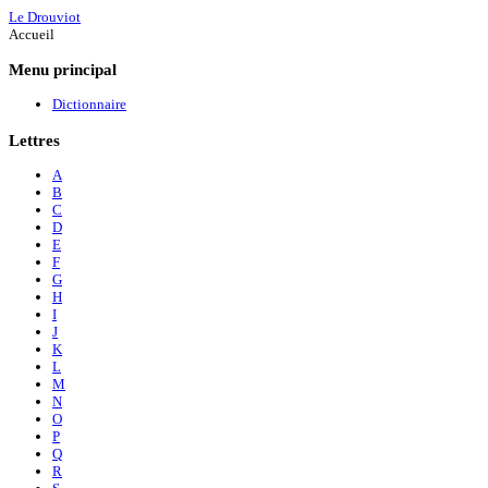
Le Drouviot
Accueil
Menu
principal
Dictionnaire
Lettres
A
B
C
D
E
F
G
H
I
J
K
L
M
N
O
P
Q
R