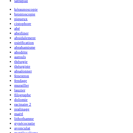
satrapial
kéraunoscopie
brontoscopie
piqueux
cistophore
abé
aberliner
absidalement
osirification
abrahamisme
abodrite
aarouls
théurgie
théurgiste
absalonner
fenestron
fendage
murailler
lauzier
filographe
dolomie
racinaire 2
pralinage
maërl
lithothamne
gynécocratie
avonculat
matrilocalisme