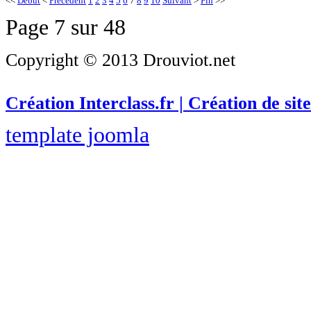
<<
Début
<
Précédent
1
2
3
4
5
6
7
8
9
10
Suivant
>
Fin
>>
Page 7 sur 48
Copyright © 2013 Drouviot.net
Création Interclass.fr | Création de site
template joomla