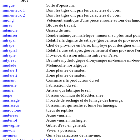
Mot
sarigue
Sorte d'opossum.
sarmenteux 1
Dont les tiges ont pris les caractères du bois.
sarmenteux 2
Dont les tiges ont pris les caractères du bois.
sarong
Vêtement asiatique d'une pièce enroulé autour des hanc
sarrau
Blouse de travail.
satanicle
Oiseau de mer.
sataniser
Rendre satanique, maléfique; immoral au plus haut poin
satrapal
Relatif à la dignité de satrape (gouverneur de province 
satrape
Chef de province en Perse. Employé pour désigner un h
satrapial
Relatif à une satrapie, gouvernement d'une province Per
satrapie
Province, division administrative en Perse.
satyreau
Divinité mythologique dionysiaque mi-homme mi-bouc
saudade
Mélancolie nostalgique.
saulaie 1
Zone plantée de saules.
saulaie 2
Zone plantée de saules.
saunant
Consacré à la production du sel.
saunerie
Fabrication du sel.
saunier
Artisan qui fabrique le sel.
saupe
Poisson commun de Méditerranée.
saurissage
Procédé de séchage et de fumage des harengs.
saurisseur
Poissonnier qui sèche et fume les harengs.
sauroctone
tueur de reptiles
sautereau
Jeune vaurien.
sauteriot
Jeune vaurien malingre.
sauvagine
Gibier d'eau en général.
sauvoir
Vivier à poissons.
savanien
Qui a les caractères de la savane.