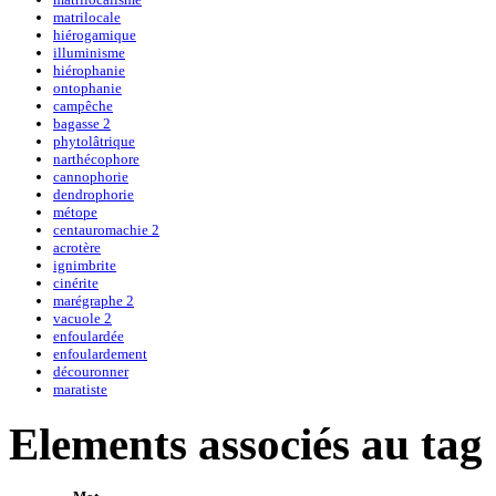
matrilocale
hiérogamique
illuminisme
hiérophanie
ontophanie
campêche
bagasse 2
phytolâtrique
narthécophore
cannophorie
dendrophorie
métope
centauromachie 2
acrotère
ignimbrite
cinérite
marégraphe 2
vacuole 2
enfoulardée
enfoulardement
découronner
maratiste
Elements associés au tag 