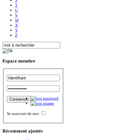
S
T
U
V
W
X
Y
Z
Espace
membre
Se souvenir de moi
Récemment
ajoutés