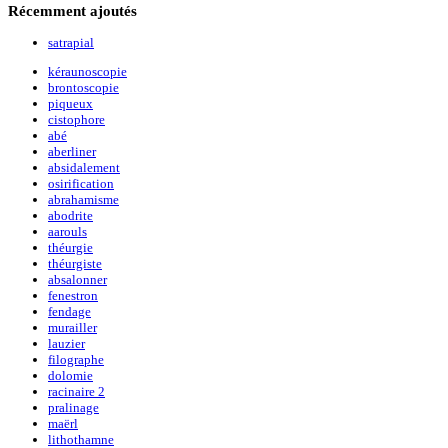
Récemment
ajoutés
satrapial
kéraunoscopie
brontoscopie
piqueux
cistophore
abé
aberliner
absidalement
osirification
abrahamisme
abodrite
aarouls
théurgie
théurgiste
absalonner
fenestron
fendage
murailler
lauzier
filographe
dolomie
racinaire 2
pralinage
maërl
lithothamne