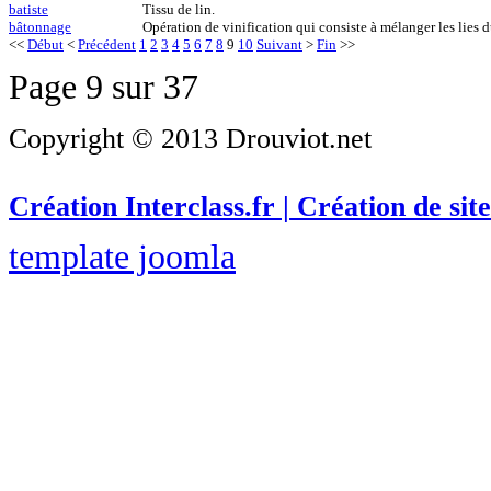
batiste
Tissu de lin.
bâtonnage
Opération de vinification qui consiste à mélanger les lies 
<<
Début
<
Précédent
1
2
3
4
5
6
7
8
9
10
Suivant
>
Fin
>>
Page 9 sur 37
Copyright © 2013 Drouviot.net
Création Interclass.fr | Création de site
template joomla