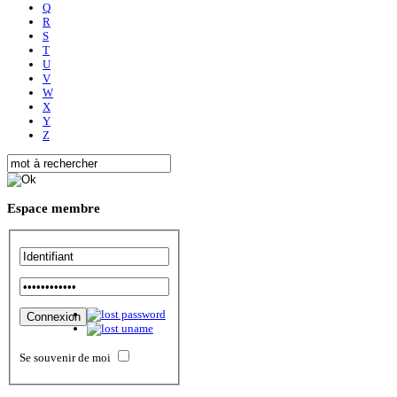
Q
R
S
T
U
V
W
X
Y
Z
Espace
membre
Se souvenir de moi