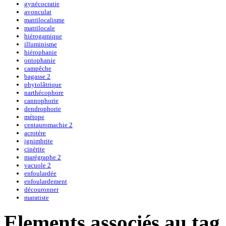
gynécocratie
avonculat
matrilocalisme
matrilocale
hiérogamique
illuminisme
hiérophanie
ontophanie
campêche
bagasse 2
phytolâtrique
narthécophore
cannophorie
dendrophorie
métope
centauromachie 2
acrotère
ignimbrite
cinérite
marégraphe 2
vacuole 2
enfoulardée
enfoulardement
découronner
maratiste
Elements associés au tag 