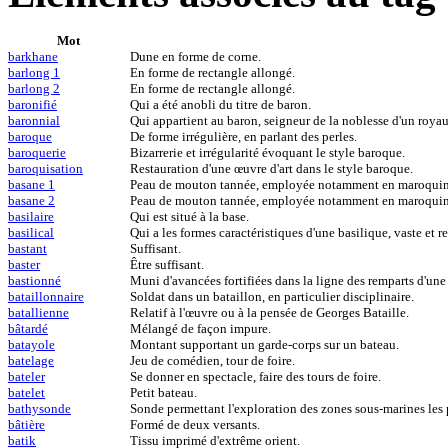
Mot
barkhane
Dune en forme de corne.
barlong 1
En forme de rectangle allongé.
barlong 2
En forme de rectangle allongé.
baronifié
Qui a été anobli du titre de baron.
baronnial
Qui appartient au baron, seigneur de la noblesse d'un roya
baroque
De forme irrégulière, en parlant des perles.
baroquerie
Bizarrerie et irrégularité évoquant le style baroque.
baroquisation
Restauration d'une œuvre d'art dans le style baroque.
basane 1
Peau de mouton tannée, employée notamment en maroquiner
basane 2
Peau de mouton tannée, employée notamment en maroquiner
basilaire
Qui est situé à la base.
basilical
Qui a les formes caractéristiques d'une basilique, vaste et r
bastant
Suffisant.
baster
Être suffisant.
bastionné
Muni d'avancées fortifiées dans la ligne des remparts d'une 
bataillonnaire
Soldat dans un bataillon, en particulier disciplinaire.
batallienne
Relatif à l'œuvre ou à la pensée de Georges Bataille.
bâtardé
Mélangé de façon impure.
batayole
Montant supportant un garde-corps sur un bateau.
batelage
Jeu de comédien, tour de foire.
bateler
Se donner en spectacle, faire des tours de foire.
batelet
Petit bateau.
bathysonde
Sonde permettant l'exploration des zones sous-marines les 
bâtière
Formé de deux versants.
batik
Tissu imprimé d'extrême orient.