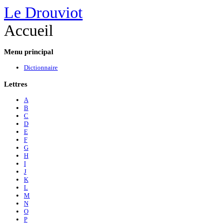
Le Drouviot
Accueil
Menu
principal
Dictionnaire
Lettres
A
B
C
D
E
F
G
H
I
J
K
L
M
N
O
P