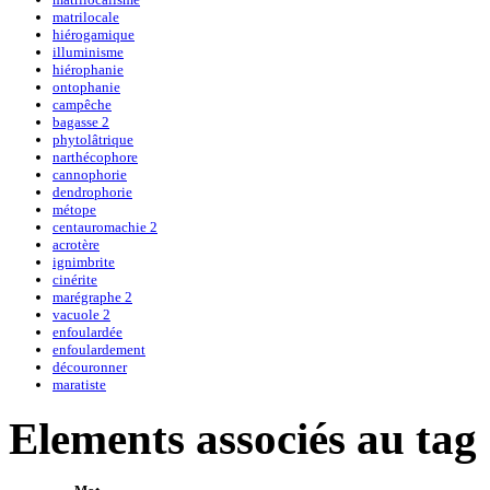
matrilocale
hiérogamique
illuminisme
hiérophanie
ontophanie
campêche
bagasse 2
phytolâtrique
narthécophore
cannophorie
dendrophorie
métope
centauromachie 2
acrotère
ignimbrite
cinérite
marégraphe 2
vacuole 2
enfoulardée
enfoulardement
découronner
maratiste
Elements associés au tag 