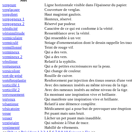
Mot
vergeure
Ligne horizontale visible dans l'épaisseur du papier.
verglaçage
Couverture de verglas.
vergobret
Haut magistrat gaulois.
vergogneux 1
Honteux, réservé.
vergogneux 2
Réservé par pudeur.
véridicité
Caractère de ce qui est conforme à la vérité.
vérisimilitude
Ressemblance avec la vérité.
vermiculaire
Qui ressemble à un ver.
vermiculé
Striage d'ornementation dont le dessin rappelle les trace
vermillonné
Teint de rouge vif.
vermineux
Qui a des vers.
vermineux 2
Qui a des vers.
vérolique
Relatif à la syphilis.
verruqueux
Qui a de petites excroissances sur la peau.
versicolore
Qui change de couleur.
vert-de-grisé
Rouille de cuivre.
vertébroplastie
Renforcement par injection des tissus osseux d'une vert
verticillé 1
Avec des rameaux insérés au même niveau de la tige.
verticillé 2
Avec des rameaux insérés au même niveau de la tige.
verveusement
En montrant une inspiration vive et brillante.
verveux
Qui manifeste une inspiration vive et brillante.
vésanique
Relatif à une démence complète.
vésicatoire
Médicament qui a pour but de provoquer une éruption 
vesse
Pet puant mais sans bruit.
vesser
Lâcher un pet puant mais inaudible.
vestigiaire
Qui subsiste à l'état de trace.
vestimenté
Habillé de vêtements.