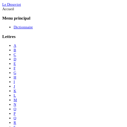
Le Drouviot
Accueil
Menu
principal
Dictionnaire
Lettres
A
B
C
D
E
F
G
H
I
J
K
L
M
N
O
P
Q
R