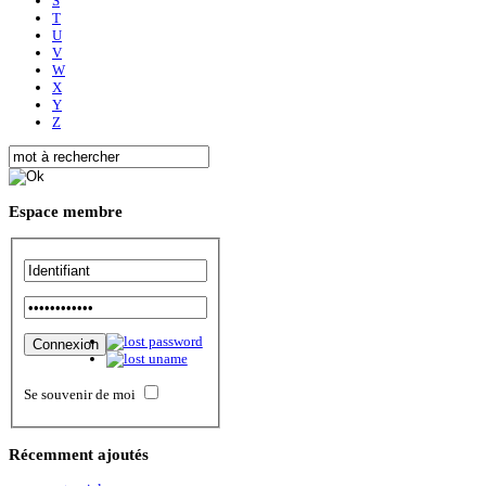
S
T
U
V
W
X
Y
Z
Espace
membre
Se souvenir de moi
Récemment
ajoutés