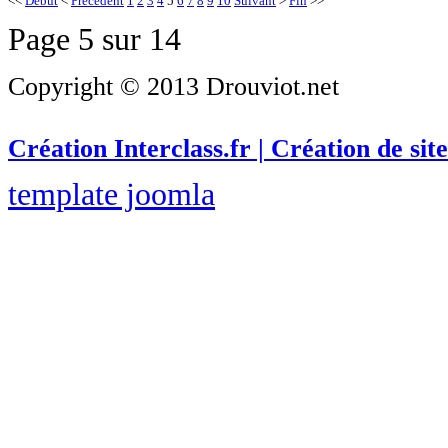
<<
Début
<
Précédent
1
2
3
4
5
6
7
8
9
10
Suivant
>
Fin
>>
Page 5 sur 14
Copyright © 2013 Drouviot.net
Création Interclass.fr | Création de site
template joomla