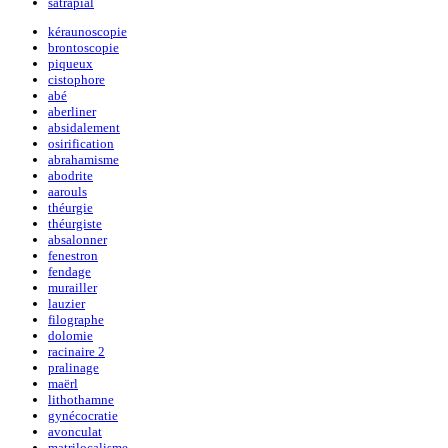
satrapial
kéraunoscopie
brontoscopie
piqueux
cistophore
abé
aberliner
absidalement
osirification
abrahamisme
abodrite
aarouls
théurgie
théurgiste
absalonner
fenestron
fendage
murailler
lauzier
filographe
dolomie
racinaire 2
pralinage
maërl
lithothamne
gynécocratie
avonculat
matrilocalisme