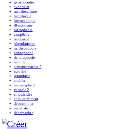
gynécocratie
avonculat
matrilocalisme
matrilocale
hiérogamique
illuminisme
hiérophanie
campêche
bagasse 2
phytolâtrique
narthécophore
cannophorie
dendrophorie
métope
centauromachie 2
acrotère
ignimbrite
cinérite
marégraphe 2
vacuole 2
enfoulardée
enfoulardement
découronner
maratiste
déharnacher