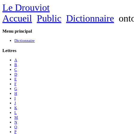
Le Drouviot
Accueil
Public
Dictionnaire
ont
Menu
principal
Dictionnaire
Lettres
A
B
C
D
E
F
G
H
I
J
K
L
M
N
O
P