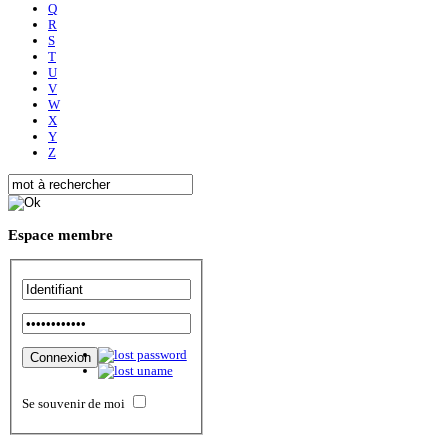
Q
R
S
T
U
V
W
X
Y
Z
Espace
membre
Se souvenir de moi