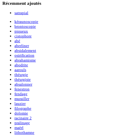
Récemment
ajoutés
satrapial
kéraunoscopie
brontoscopie
piqueux
cistophore
abé
aberliner
absidalement
osirification
abrahamisme
abodrite
aarouls
théurgie
théurgiste
absalonner
fenestron
fendage
murailler
lauzier
filographe
dolomie
racinaire 2
pralinage
maërl
lithothamne