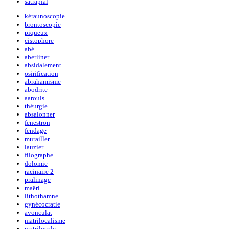
satrapial
kéraunoscopie
brontoscopie
piqueux
cistophore
abé
aberliner
absidalement
osirification
abrahamisme
abodrite
aarouls
théurgie
absalonner
fenestron
fendage
murailler
lauzier
filographe
dolomie
racinaire 2
pralinage
maërl
lithothamne
gynécocratie
avonculat
matrilocalisme
matrilocale