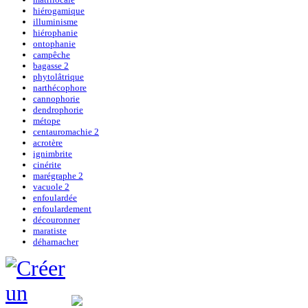
hiérogamique
illuminisme
hiérophanie
ontophanie
campêche
bagasse 2
phytolâtrique
narthécophore
cannophorie
dendrophorie
métope
centauromachie 2
acrotère
ignimbrite
cinérite
marégraphe 2
vacuole 2
enfoulardée
enfoulardement
découronner
maratiste
déharnacher