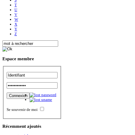
S
T
U
V
W
X
Y
Z
Espace
membre
Se souvenir de moi
Récemment
ajoutés