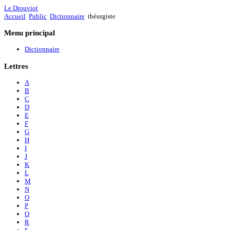
Le Drouviot
Accueil
Public
Dictionnaire
théurgiste
Menu
principal
Dictionnaire
Lettres
A
B
C
D
E
F
G
H
I
J
K
L
M
N
O
P
Q
R