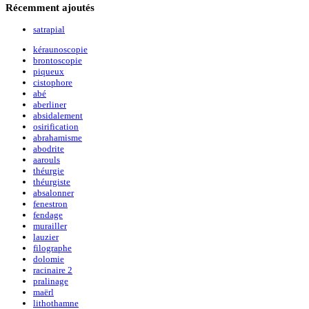
Récemment
ajoutés
satrapial
kéraunoscopie
brontoscopie
piqueux
cistophore
abé
aberliner
absidalement
osirification
abrahamisme
abodrite
aarouls
théurgie
théurgiste
absalonner
fenestron
fendage
murailler
lauzier
filographe
dolomie
racinaire 2
pralinage
maërl
lithothamne