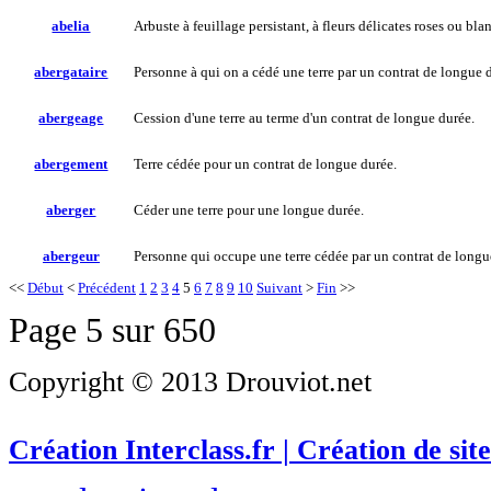
abelia
Arbuste à feuillage persistant, à fleurs délicates roses ou bl
abergataire
Personne à qui on a cédé une terre par un contrat de longue 
abergeage
Cession d'une terre au terme d'un contrat de longue durée.
abergement
Terre cédée pour un contrat de longue durée.
aberger
Céder une terre pour une longue durée.
abergeur
Personne qui occupe une terre cédée par un contrat de longu
<<
Début
<
Précédent
1
2
3
4
5
6
7
8
9
10
Suivant
>
Fin
>>
Page 5 sur 650
Copyright © 2013 Drouviot.net
Création Interclass.fr | Création de site