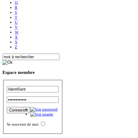
Q
R
S
T
U
V
W
X
Y
Z
Espace
membre
Se souvenir de moi