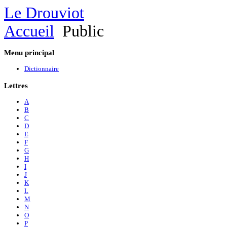
Le Drouviot
Accueil
Public
Menu
principal
Dictionnaire
Lettres
A
B
C
D
E
F
G
H
I
J
K
L
M
N
O
P