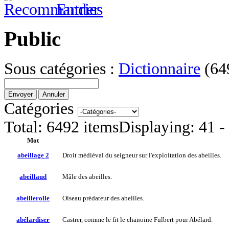
Public
Sous catégories :
Dictionnaire
(64
Envoyer
Annuler
Catégories
Total:
6492 items
Displaying:
41 -
Mot
abeillage 2
Droit médiéval du seigneur sur l'exploitation des abeilles.
abeillaud
Mâle des abeilles.
abeillerolle
Oiseau prédateur des abeilles.
abélardiser
Castrer, comme le fit le chanoine Fulbert pour Abélard.