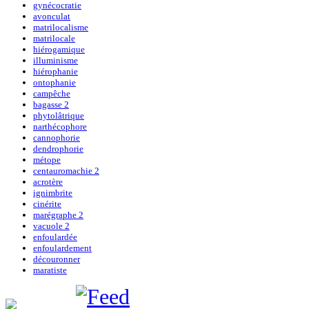
gynécocratie
avonculat
matrilocalisme
matrilocale
hiérogamique
illuminisme
hiérophanie
ontophanie
campêche
bagasse 2
phytolâtrique
narthécophore
cannophorie
dendrophorie
métope
centauromachie 2
acrotère
ignimbrite
cinérite
marégraphe 2
vacuole 2
enfoulardée
enfoulardement
découronner
maratiste