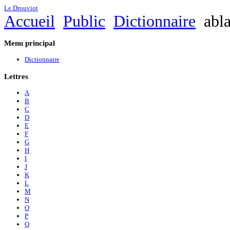
Le Drouviot
Accueil
Public
Dictionnaire
abla
Menu
principal
Dictionnaire
Lettres
A
B
C
D
E
F
G
H
I
J
K
L
M
N
O
P
Q