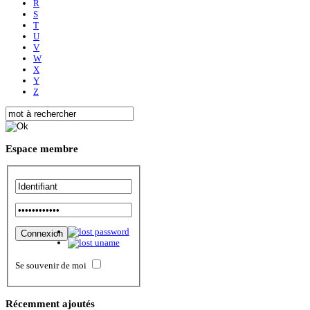
R
S
T
U
V
W
X
Y
Z
Espace
membre
Se souvenir de moi
Récemment
ajoutés