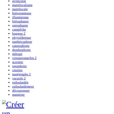
avonculat
matrilocalisme
matrilocale
hiérogamique
illuminisme
hiérophanie
ontophanie
campêche
bagasse 2
phytolâtrique
narthécophore
cannophorie
dendrophorie
métope
centauromachie 2
acrotère
ignimbrite
cinérite
marégraphe 2
vacuole 2
enfoulardée
enfoulardement
découronner
maratiste