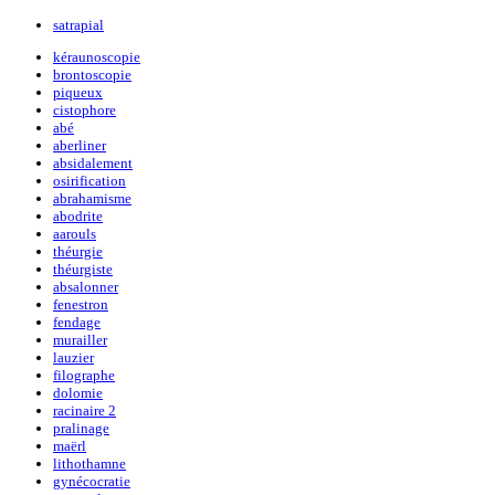
satrapial
kéraunoscopie
brontoscopie
piqueux
cistophore
abé
aberliner
absidalement
osirification
abrahamisme
abodrite
aarouls
théurgie
théurgiste
absalonner
fenestron
fendage
murailler
lauzier
filographe
dolomie
racinaire 2
pralinage
maërl
lithothamne
gynécocratie