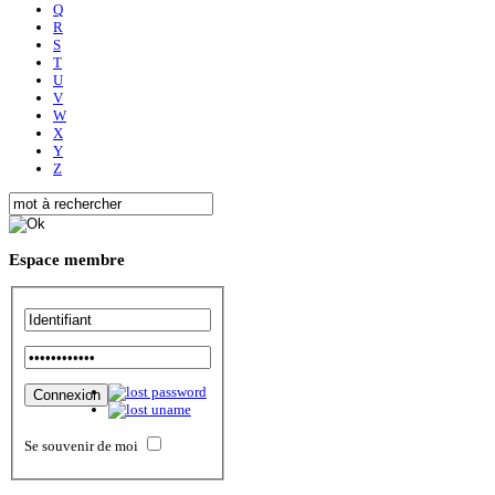
Q
R
S
T
U
V
W
X
Y
Z
Espace
membre
Se souvenir de moi