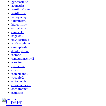
gynécocratie
avonculat
matrilocalisme
matrilocale
hiérogamique
illuminisme
hiérophanie
ontophanie
campêche
bagasse 2
phytolâtrique
narthécophore
cannophorie
dendrophorie
métope
centauromachie 2
acrotère
ignimbrite
cinérite
marégraphe 2
vacuole 2
enfoulardée
enfoulardement
découronner
maratiste