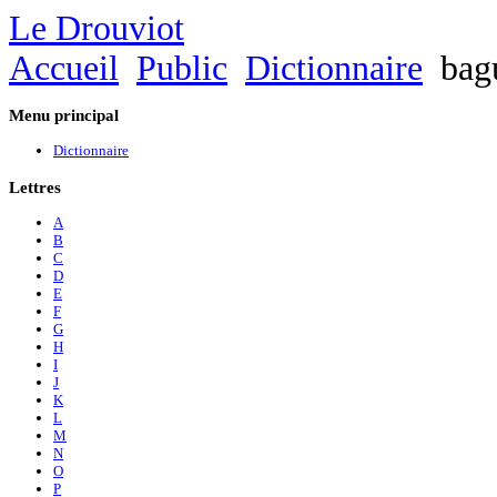
Le Drouviot
Accueil
Public
Dictionnaire
bag
Menu
principal
Dictionnaire
Lettres
A
B
C
D
E
F
G
H
I
J
K
L
M
N
O
P