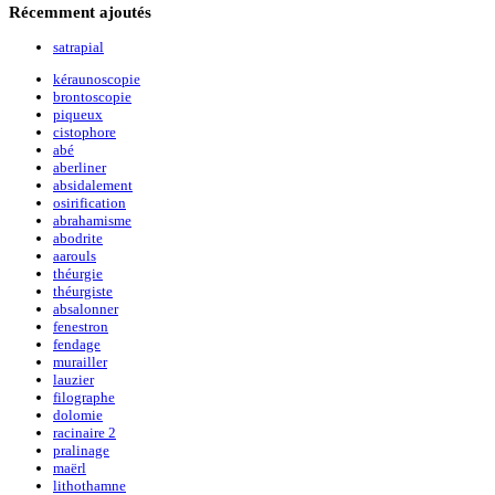
Récemment
ajoutés
satrapial
kéraunoscopie
brontoscopie
piqueux
cistophore
abé
aberliner
absidalement
osirification
abrahamisme
abodrite
aarouls
théurgie
théurgiste
absalonner
fenestron
fendage
murailler
lauzier
filographe
dolomie
racinaire 2
pralinage
maërl
lithothamne