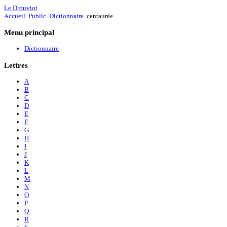
Le Drouviot
Accueil
Public
Dictionnaire
centaurée
Menu
principal
Dictionnaire
Lettres
A
B
C
D
E
F
G
H
I
J
K
L
M
N
O
P
Q
R