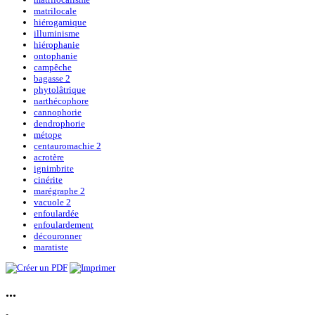
matrilocale
hiérogamique
illuminisme
hiérophanie
ontophanie
campêche
bagasse 2
phytolâtrique
narthécophore
cannophorie
dendrophorie
métope
centauromachie 2
acrotère
ignimbrite
cinérite
marégraphe 2
vacuole 2
enfoulardée
enfoulardement
découronner
maratiste
...