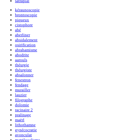
satrapial
kéraunoscopie
brontoscopie
piqueux
cistophore
abé
aberliner
absidalement
osirification
abrahamisme
abodrite
aarouls
théurgie
théurgiste
absalonner
fenestron
fendage
murailler
lauzier
filographe
dolomie
racinaire 2
pralinage
maërl
lithothamne
gynécocratie
avonculat
matrilocalisme