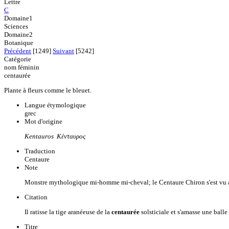
Lettre
C
Domaine1
Sciences
Domaine2
Botanique
Précédent
[1249]
Suivant
[5242]
Catégorie
nom féminin
centaurée
Plante à fleurs comme le bleuet.
Langue étymologique
grec
Mot d'origine
Kentauros Κένταυρος
Traduction
Centaure
Note
Monstre mythologique mi-homme mi-cheval; le Centaure Chiron s'est vu at
Citation
Il ratisse la tige aranéeuse de la
centaurée
solsticiale et s'amasse une ball
Titre