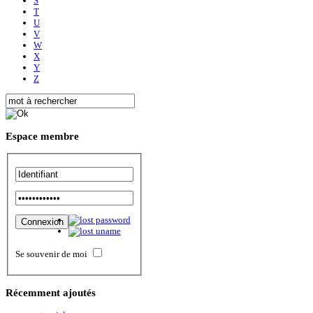
S
T
U
V
W
X
Y
Z
Espace
membre
Se souvenir de moi
Récemment
ajoutés