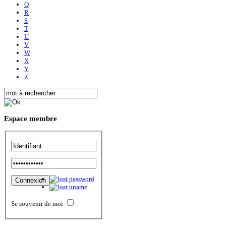
Q
R
S
T
U
V
W
X
Y
Z
Espace
membre
Se souvenir de moi