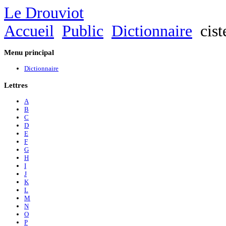
Le Drouviot
Accueil
Public
Dictionnaire
cist
Menu
principal
Dictionnaire
Lettres
A
B
C
D
E
F
G
H
I
J
K
L
M
N
O
P