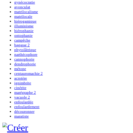
gynécocratie
avonculat
matrilocalisme
matrilocale
hiérogamique
illuminisme
hiérophanie
ontophanie
campêche
bagasse 2
phytolâtrique
narthécophore
cannophorie
dendrophorie
métope
centauromachie 2
acrotère
ignimbrite
cinérite
marégraphe 2
vacuole 2
enfoulardée
enfoulardement
découronner
maratiste