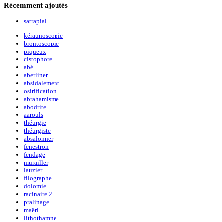
Récemment
ajoutés
satrapial
kéraunoscopie
brontoscopie
piqueux
cistophore
abé
aberliner
absidalement
osirification
abrahamisme
abodrite
aarouls
théurgie
théurgiste
absalonner
fenestron
fendage
murailler
lauzier
filographe
dolomie
racinaire 2
pralinage
maërl
lithothamne