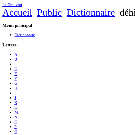
Le Drouviot
Accueil
Public
Dictionnaire
déhi
Menu
principal
Dictionnaire
Lettres
A
B
C
D
E
F
G
H
I
J
K
L
M
N
O
P
Q