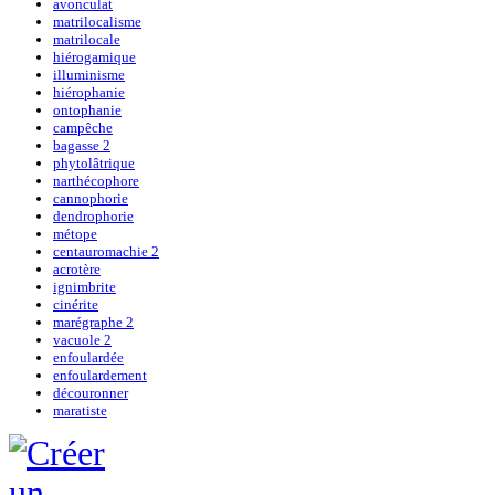
avonculat
matrilocalisme
matrilocale
hiérogamique
illuminisme
hiérophanie
ontophanie
campêche
bagasse 2
phytolâtrique
narthécophore
cannophorie
dendrophorie
métope
centauromachie 2
acrotère
ignimbrite
cinérite
marégraphe 2
vacuole 2
enfoulardée
enfoulardement
découronner
maratiste