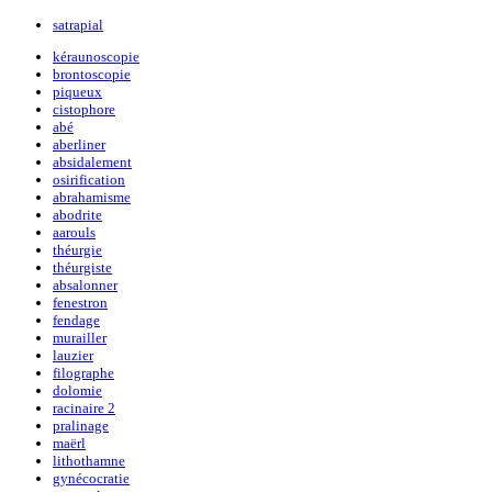
satrapial
kéraunoscopie
brontoscopie
piqueux
cistophore
abé
aberliner
absidalement
osirification
abrahamisme
abodrite
aarouls
théurgie
théurgiste
absalonner
fenestron
fendage
murailler
lauzier
filographe
dolomie
racinaire 2
pralinage
maërl
lithothamne
gynécocratie