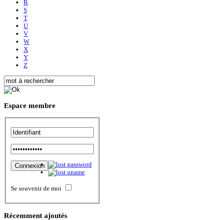
R
S
T
U
V
W
X
Y
Z
Espace
membre
Se souvenir de moi
Récemment
ajoutés