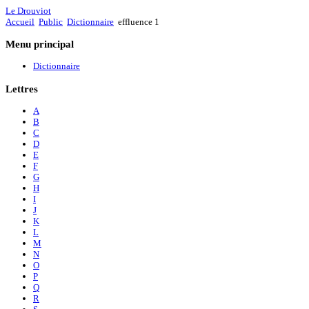
Le Drouviot
Accueil
Public
Dictionnaire
effluence 1
Menu
principal
Dictionnaire
Lettres
A
B
C
D
E
F
G
H
I
J
K
L
M
N
O
P
Q
R