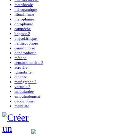
matrilocale
hiérogamique
illuminisme
hiérophanie
ontophanie
campêche
bagasse 2
phytolâtrique
narthécophore
cannophorie
dendrophorie
métope
centauromachie 2
acrotère
ignimbrite
cinérite
marégraphe 2
vacuole 2
enfoulardée
enfoulardement
découronner
maratiste