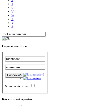
S
T
U
V
W
X
Y
Z
Espace
membre
Se souvenir de moi
Récemment
ajoutés