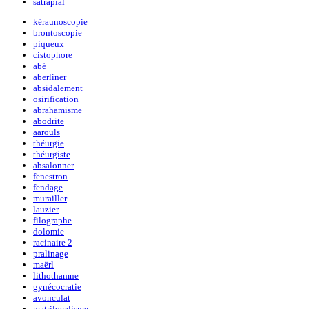
satrapial
kéraunoscopie
brontoscopie
piqueux
cistophore
abé
aberliner
absidalement
osirification
abrahamisme
abodrite
aarouls
théurgie
théurgiste
absalonner
fenestron
fendage
murailler
lauzier
filographe
dolomie
racinaire 2
pralinage
maërl
lithothamne
gynécocratie
avonculat
matrilocalisme