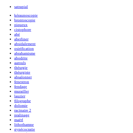
satrapial
kéraunoscopie
brontoscopie
piqueux
cistophore
abé
aberliner
absidalement
osirification
abrahamisme
abodrite
aarouls
théurgie
théurgiste
absalonner
fenestron
fendage
murailler
lauzier
filographe
dolomie
racinaire 2
pralinage
maërl
lithothamne
gynécocratie