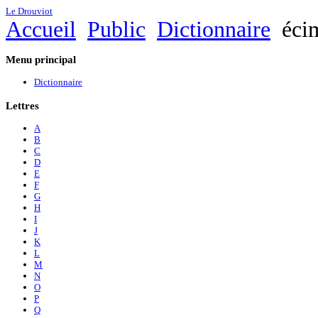
Le Drouviot
Accueil
Public
Dictionnaire
éci
Menu
principal
Dictionnaire
Lettres
A
B
C
D
E
F
G
H
I
J
K
L
M
N
O
P
Q