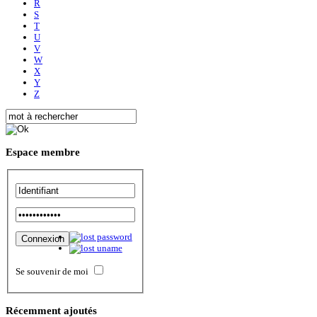
R
S
T
U
V
W
X
Y
Z
Espace
membre
Se souvenir de moi
Récemment
ajoutés