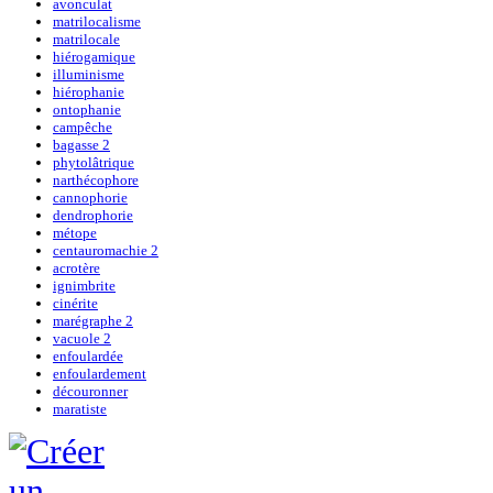
avonculat
matrilocalisme
matrilocale
hiérogamique
illuminisme
hiérophanie
ontophanie
campêche
bagasse 2
phytolâtrique
narthécophore
cannophorie
dendrophorie
métope
centauromachie 2
acrotère
ignimbrite
cinérite
marégraphe 2
vacuole 2
enfoulardée
enfoulardement
découronner
maratiste