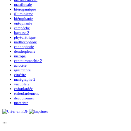
matrilocale
hiérogamique
illuminisme
hiérophanie
ontophanie
campêche
bagasse 2
phytolâtrique
narthécophore
cannophorie
dendrophorie
métope
centauromachie 2
acrotère
ignimbrite
cinérite
marégraphe 2
vacuole 2
enfoulardée
enfoulardement
découronner
maratiste
...