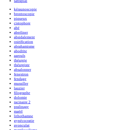
satrapial
kéraunoscopie
brontoscopie
piqueux
cistophore
abé
aberliner
absidalement
osirification
abrahamisme
abodrite
aarouls
théurgie
théurgiste
absalonner
fenestron
fendage
murailler
lauzier
filographe
dolomie
racinaire 2
pralinage
maërl
lithothamne
gynécocratie
avonculat
matrilocalisme