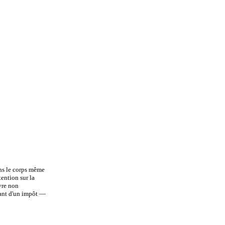
ans le corps même
tention sur la
vre non
hant d'un impôt —