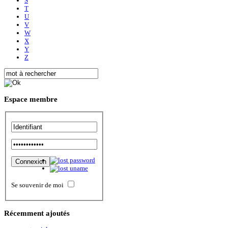
S
T
U
V
W
X
Y
Z
Espace
membre
Se souvenir de moi
Récemment
ajoutés