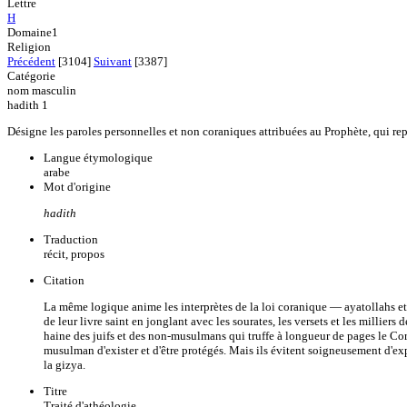
Lettre
H
Domaine1
Religion
Précédent
[3104]
Suivant
[3387]
Catégorie
nom masculin
hadith 1
Désigne les paroles personnelles et non coraniques attribuées au Prophète, qui r
Langue étymologique
arabe
Mot d'origine
hadith
Traduction
récit, propos
Citation
La même logique anime les interprètes de la loi coranique — ayatollahs e
de leur livre saint en jonglant avec les sourates, les versets et les milliers 
haine des juifs et des non-musulmans qui truffe à longueur de pages le C
musulman d'exister et d'être protégés. Mais ils évitent soigneusement d'e
la gizya.
Titre
Traité d'athéologie