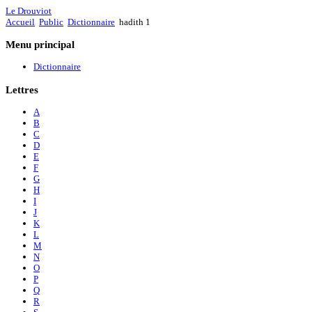
Le Drouviot
Accueil
Public
Dictionnaire
hadith 1
Menu
principal
Dictionnaire
Lettres
A
B
C
D
E
F
G
H
I
J
K
L
M
N
O
P
Q
R