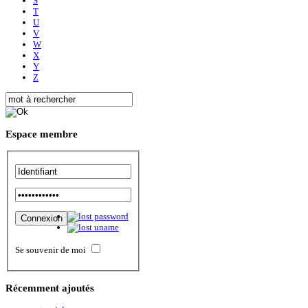
S
T
U
V
W
X
Y
Z
Espace
membre
Se souvenir de moi
Récemment
ajoutés