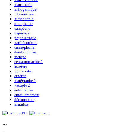
matrilocale
hiérogamique
illuminisme
hiérophanie
ontophanie
campêche
bagasse 2
phytolâtrique
narthécophore
cannophorie
dendrophorie
métope
centauromachie 2
acrotère
ignimbrite
cinérite
marégraphe 2
vacuole 2
enfoulardée
enfoulardement
découronner
maratiste
...