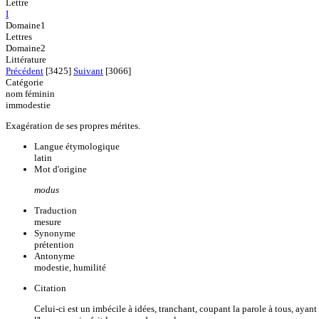
Lettre
I
Domaine1
Lettres
Domaine2
Littérature
Précédent
[3425]
Suivant
[3066]
Catégorie
nom féminin
immodestie
Exagération de ses propres mérites.
Langue étymologique
latin
Mot d'origine
modus
Traduction
mesure
Synonyme
prétention
Antonyme
modestie, humilité
Citation
Celui-ci est un imbécile à idées, tranchant, coupant la parole à tous, ayan