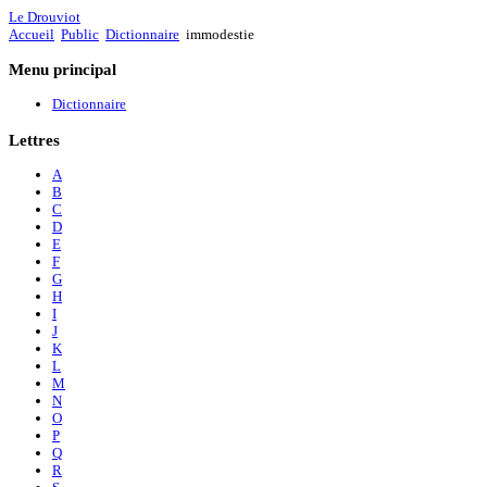
Le Drouviot
Accueil
Public
Dictionnaire
immodestie
Menu
principal
Dictionnaire
Lettres
A
B
C
D
E
F
G
H
I
J
K
L
M
N
O
P
Q
R