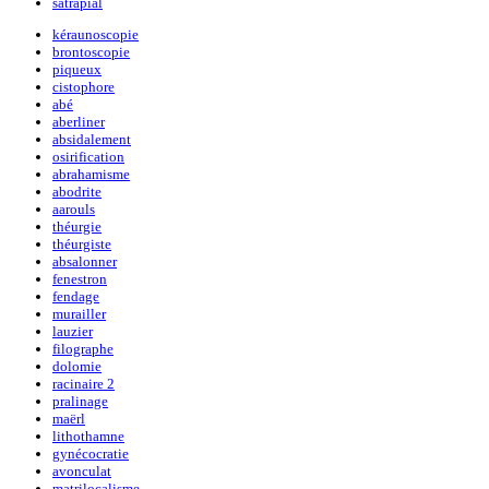
satrapial
kéraunoscopie
brontoscopie
piqueux
cistophore
abé
aberliner
absidalement
osirification
abrahamisme
abodrite
aarouls
théurgie
théurgiste
absalonner
fenestron
fendage
murailler
lauzier
filographe
dolomie
racinaire 2
pralinage
maërl
lithothamne
gynécocratie
avonculat
matrilocalisme