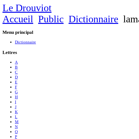
Le Drouviot
Accueil
Public
Dictionnaire
lam
Menu
principal
Dictionnaire
Lettres
A
B
C
D
E
F
G
H
I
J
K
L
M
N
O
P