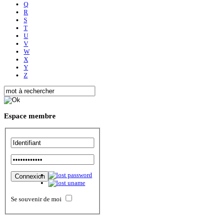
Q
R
S
T
U
V
W
X
Y
Z
Espace
membre
Se souvenir de moi