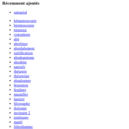
Récemment
ajoutés
satrapial
kéraunoscopie
brontoscopie
piqueux
cistophore
abé
aberliner
absidalement
osirification
abrahamisme
abodrite
aarouls
théurgie
théurgiste
absalonner
fenestron
fendage
murailler
lauzier
filographe
dolomie
racinaire 2
pralinage
maërl
lithothamne