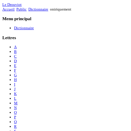
Le Drouviot
Accueil
Public
Dictionnaire
oniriquement
Menu
principal
Dictionnaire
Lettres
A
B
C
D
E
F
G
H
I
J
K
L
M
N
O
P
Q
R