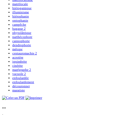
matrilocale
hiérogamique
illuminisme
hiérophanie
ontophanie
campêche
bagasse 2
phytolâtrique
narthécophore
cannophorie
dendrophorie
métope
centauromachie 2
acrotère
ignimbrite
cinérite
marégraphe 2
vacuole 2
enfoulardée
enfoulardement
découronner
maratiste
...