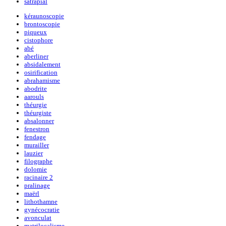
satrapial
kéraunoscopie
brontoscopie
piqueux
cistophore
abé
aberliner
absidalement
osirification
abrahamisme
abodrite
aarouls
théurgie
théurgiste
absalonner
fenestron
fendage
murailler
lauzier
filographe
dolomie
racinaire 2
pralinage
maërl
lithothamne
gynécocratie
avonculat
matrilocalisme