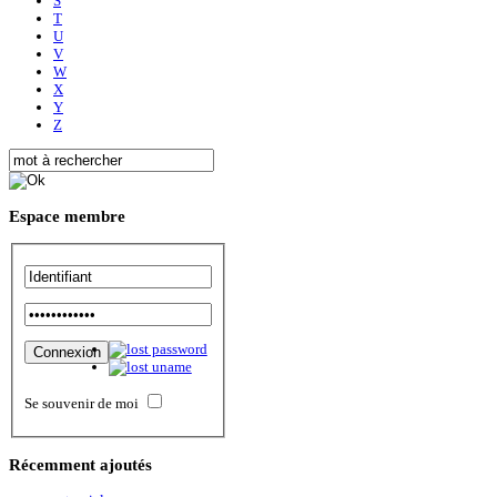
S
T
U
V
W
X
Y
Z
Espace
membre
Se souvenir de moi
Récemment
ajoutés