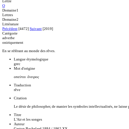
Lettre
O
Domaine1
Lettres
Domaine2
Littérature
Précédent
[4472]
Suivant
[2019]
Catégorie
adverbe
oniriquement
En se référant au monde des rêves.
Langue étymologique
grec
Mot d'origine
oneiros ὂνειρος
Traduction
rêve
Citation
Le désir de philosopher, de manier les symboles intellectualisés, ne laisse 
Titre
L'Air et les songes
Auteur
Gaston Bachelard 1884 / 1962 XX