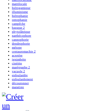
matrilocale
hiérogamique
illuminisme
hiérophanie
ontophanie
campêche
bagasse 2
phytolâtrique
narthécophore
cannophorie
dendrophorie
métope
centauromachie 2
acrotère
ignimbrite
cinérite
marégraphe 2
vacuole 2
enfoulardée
enfoulardement
découronner
maratiste