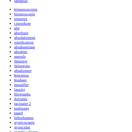
satrapial
kéraunoscopie
brontoscopie
piqueux
cistophore
abé
aberliner
absidalement
osirification
abrahamisme
abodrite
aarouls
théurgie
théurgiste
absalonner
fenestron
fendage
murailler
lauzier
filographe
dolomie
racinaire 2
pralinage
maërl
lithothamne
gynécocratie
avonculat
matrilocalisme