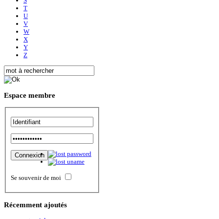
S
T
U
V
W
X
Y
Z
Espace
membre
Se souvenir de moi
Récemment
ajoutés