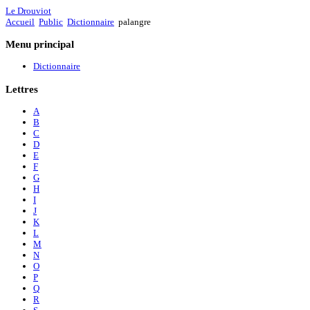
Le Drouviot
Accueil
Public
Dictionnaire
palangre
Menu
principal
Dictionnaire
Lettres
A
B
C
D
E
F
G
H
I
J
K
L
M
N
O
P
Q
R