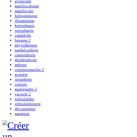
avonculat
matrilocalisme
matrilocale
hiérogamique
illuminisme
hiérophanie
ontophanie
campêche
bagasse 2
phytolâtrique
narthécophore
cannophorie
dendrophorie
métope
centauromachie 2
acrotère
ignimbrite
cinérite
marégraphe 2
vacuole 2
enfoulardée
enfoulardement
découronner
maratiste