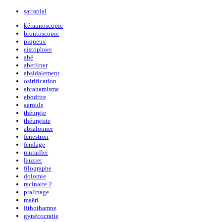
satrapial
kéraunoscopie
brontoscopie
piqueux
cistophore
abé
aberliner
absidalement
osirification
abrahamisme
abodrite
aarouls
théurgie
théurgiste
absalonner
fenestron
fendage
murailler
lauzier
filographe
dolomie
racinaire 2
pralinage
maërl
lithothamne
gynécocratie