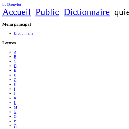
Le Drouviot
Accueil
Public
Dictionnaire
quie
Menu
principal
Dictionnaire
Lettres
A
B
C
D
E
F
G
H
I
J
K
L
M
N
O
P
Q