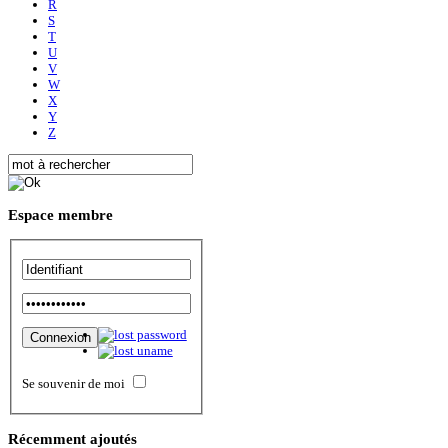
R
S
T
U
V
W
X
Y
Z
Espace
membre
Se souvenir de moi
Récemment
ajoutés