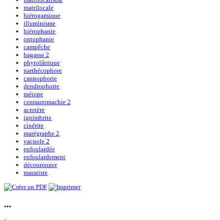
matrilocale
hiérogamique
illuminisme
hiérophanie
ontophanie
campêche
bagasse 2
phytolâtrique
narthécophore
cannophorie
dendrophorie
métope
centauromachie 2
acrotère
ignimbrite
cinérite
marégraphe 2
vacuole 2
enfoulardée
enfoulardement
découronner
maratiste
...