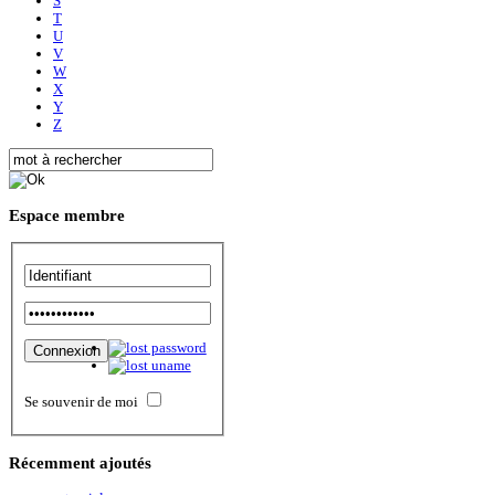
S
T
U
V
W
X
Y
Z
Espace
membre
Se souvenir de moi
Récemment
ajoutés