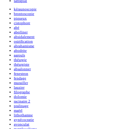
satrapial
kéraunoscopie
brontoscopie
piqueux
cistophore
abé
aberliner
absidalement
osirification
abrahamisme
abodrite
aarouls
théurgie
théurgiste
absalonner
fenestron
fendage
murailler
lauzier
filographe
dolomie
racinaire 2
pralinage
maërl
lithothamne
gynécocratie
avonculat
matrilocalisme