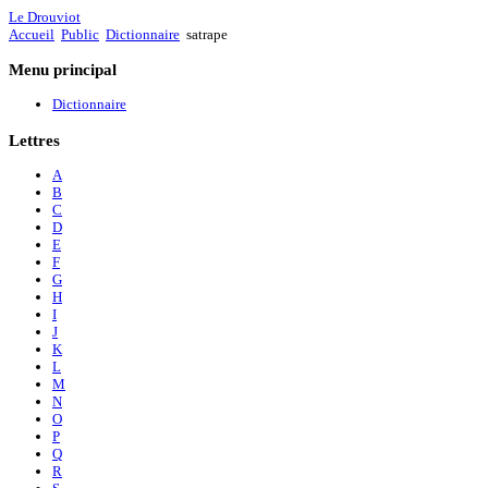
Le Drouviot
Accueil
Public
Dictionnaire
satrape
Menu
principal
Dictionnaire
Lettres
A
B
C
D
E
F
G
H
I
J
K
L
M
N
O
P
Q
R