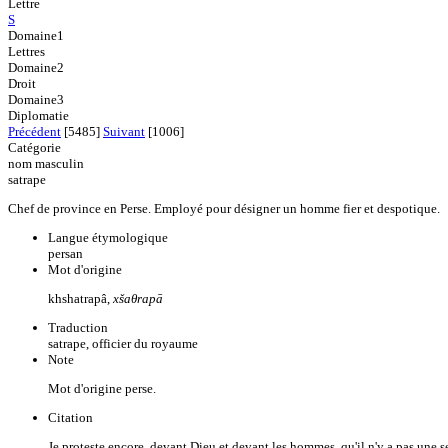
Lettre
S
Domaine1
Lettres
Domaine2
Droit
Domaine3
Diplomatie
Précédent
[5485]
Suivant
[1006]
Catégorie
nom masculin
satrape
Chef de province en Perse. Employé pour désigner un homme fier et despotique.
Langue étymologique
persan
Mot d'origine
khshatrapâ,
xšaθrapā
Traduction
satrape, officier du royaume
Note
Mot d'origine perse.
Citation
Je proteste encore, devant Dieu et devant les hommes, qu'il n'y a pas une 