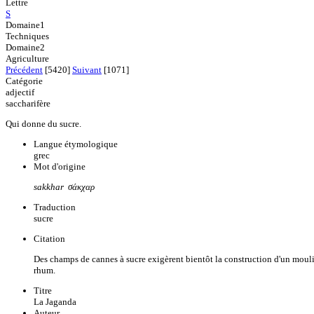
Lettre
S
Domaine1
Techniques
Domaine2
Agriculture
Précédent
[5420]
Suivant
[1071]
Catégorie
adjectif
saccharifère
Qui donne du sucre.
Langue étymologique
grec
Mot d'origine
sakkhar σάκχαρ
Traduction
sucre
Citation
Des champs de cannes à sucre exigèrent bientôt la construction d'un mouli
rhum.
Titre
La Jaganda
Auteur