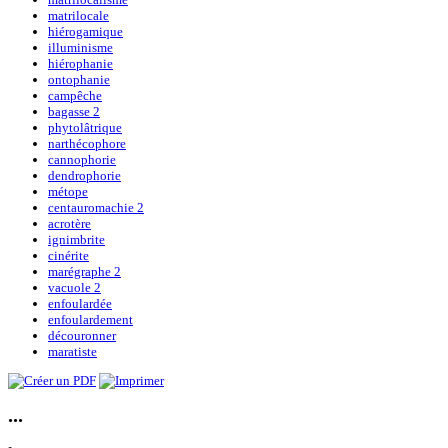
matrilocale
hiérogamique
illuminisme
hiérophanie
ontophanie
campêche
bagasse 2
phytolâtrique
narthécophore
cannophorie
dendrophorie
métope
centauromachie 2
acrotère
ignimbrite
cinérite
marégraphe 2
vacuole 2
enfoulardée
enfoulardement
découronner
maratiste
...