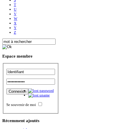
S
T
U
V
W
X
Y
Z
Espace
membre
Se souvenir de moi
Récemment
ajoutés