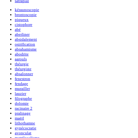
satrapial
kéraunoscopie
brontoscopie
piqueux
cistophore
abé
aberliner
absidalement
osirification
abrahamisme
abodrite
aarouls
théurgie
théurgiste
absalonner
fenestron
fendage
murailler
lauzier
filographe
dolomie
racinaire 2
pralinage
maërl
lithothamne
gynécocratie
avonculat
matrilocalisme