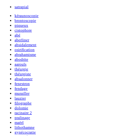
satrapial
kéraunoscopie
brontoscopie
piqueux
cistophore
abé
aberliner
absidalement
osirification
abrahamisme
abodrite
aarouls
théurgie
théurgiste
absalonner
fenestron
fendage
murailler
lauzier
filographe
dolomie
racinaire 2
pralinage
maërl
lithothamne
gynécocratie