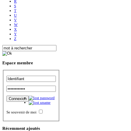
R
S
T
U
V
W
X
Y
Z
Espace
membre
Se souvenir de moi
Récemment
ajoutés