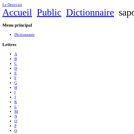
Le Drouviot
Accueil
Public
Dictionnaire
sapo
Menu
principal
Dictionnaire
Lettres
A
B
C
D
E
F
G
H
I
J
K
L
M
N
O
P
Q