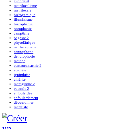
avonculat
matrilocalisme
matrilocale
hiérogamique
illuminisme
hiérophanie
ontophanie
campêche
bagasse 2
phytolâtrique
narthécophore
cannophorie
dendrophorie
métope
centauromachie 2
acrotère
ignimbrite
cinérite
marégraphe 2
vacuole 2
enfoulardée
enfoulardement
découronner
maratiste