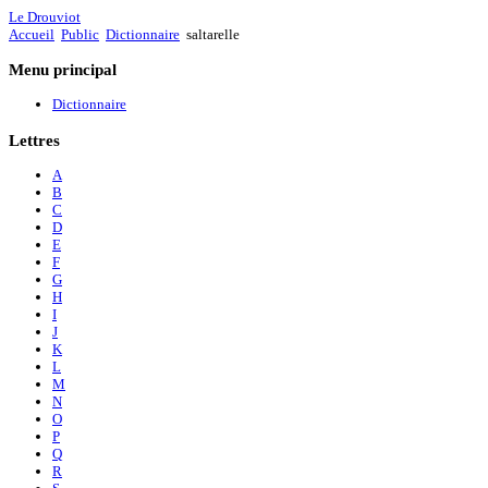
Le Drouviot
Accueil
Public
Dictionnaire
saltarelle
Menu
principal
Dictionnaire
Lettres
A
B
C
D
E
F
G
H
I
J
K
L
M
N
O
P
Q
R