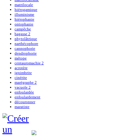
matrilocale
hiérogamique
illuminisme
hiérophanie
ontophanie
campêche
bagasse 2
phytolâtrique
narthécophore
cannophorie
dendrophorie
métope
centauromachie 2
acrotère
ignimbrite
cinérite
marégraphe 2
vacuole 2
enfoulardée
enfoulardement
découronner
maratiste