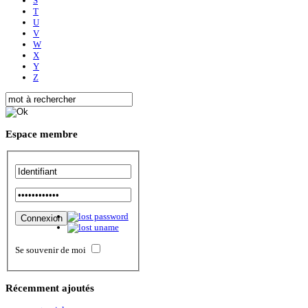
S
T
U
V
W
X
Y
Z
Espace
membre
Se souvenir de moi
Récemment
ajoutés