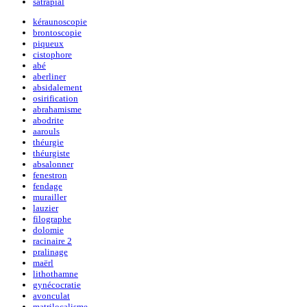
satrapial
kéraunoscopie
brontoscopie
piqueux
cistophore
abé
aberliner
absidalement
osirification
abrahamisme
abodrite
aarouls
théurgie
théurgiste
absalonner
fenestron
fendage
murailler
lauzier
filographe
dolomie
racinaire 2
pralinage
maërl
lithothamne
gynécocratie
avonculat
matrilocalisme