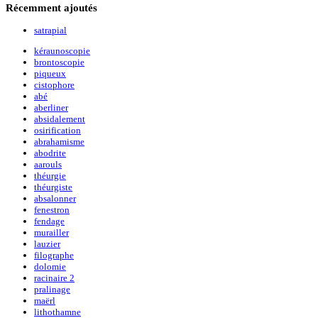
Récemment
ajoutés
satrapial
kéraunoscopie
brontoscopie
piqueux
cistophore
abé
aberliner
absidalement
osirification
abrahamisme
abodrite
aarouls
théurgie
théurgiste
absalonner
fenestron
fendage
murailler
lauzier
filographe
dolomie
racinaire 2
pralinage
maërl
lithothamne