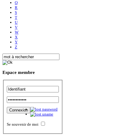
Q
R
S
T
U
V
W
X
Y
Z
Espace
membre
Se souvenir de moi