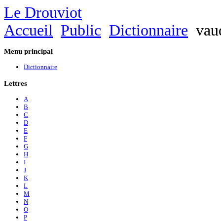
Le Drouviot
Accueil
Public
Dictionnaire
vaud
Menu
principal
Dictionnaire
Lettres
A
B
C
D
E
F
G
H
I
J
K
L
M
N
O
P