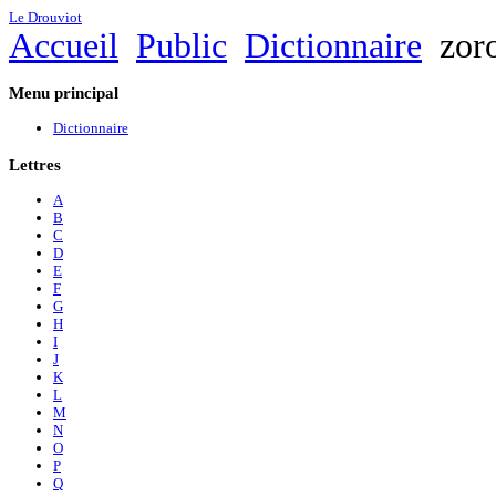
Le Drouviot
Accueil
Public
Dictionnaire
zoro
Menu
principal
Dictionnaire
Lettres
A
B
C
D
E
F
G
H
I
J
K
L
M
N
O
P
Q