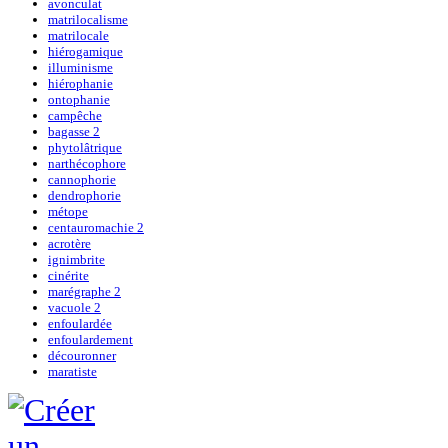
avonculat
matrilocalisme
matrilocale
hiérogamique
illuminisme
hiérophanie
ontophanie
campêche
bagasse 2
phytolâtrique
narthécophore
cannophorie
dendrophorie
métope
centauromachie 2
acrotère
ignimbrite
cinérite
marégraphe 2
vacuole 2
enfoulardée
enfoulardement
découronner
maratiste