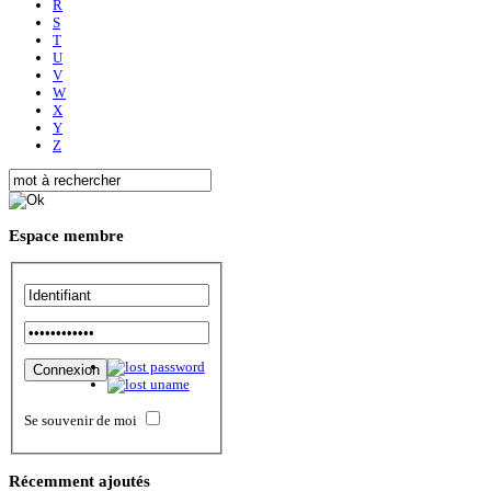
R
S
T
U
V
W
X
Y
Z
Espace
membre
Se souvenir de moi
Récemment
ajoutés