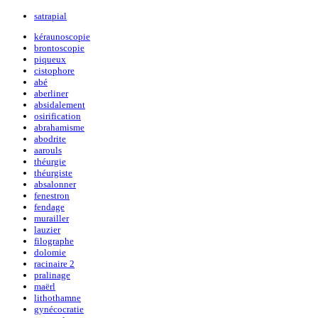
satrapial
kéraunoscopie
brontoscopie
piqueux
cistophore
abé
aberliner
absidalement
osirification
abrahamisme
abodrite
aarouls
théurgie
théurgiste
absalonner
fenestron
fendage
murailler
lauzier
filographe
dolomie
racinaire 2
pralinage
maërl
lithothamne
gynécocratie