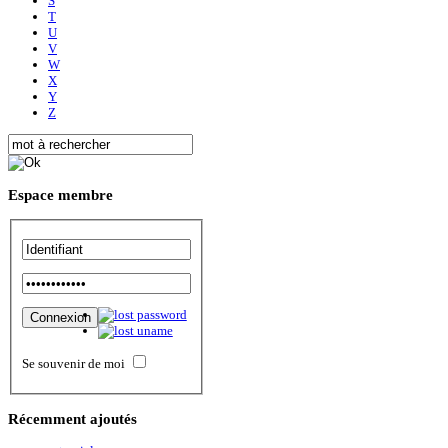
S
T
U
V
W
X
Y
Z
Espace
membre
Se souvenir de moi
Récemment
ajoutés