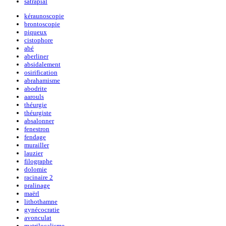
satrapial
kéraunoscopie
brontoscopie
piqueux
cistophore
abé
aberliner
absidalement
osirification
abrahamisme
abodrite
aarouls
théurgie
théurgiste
absalonner
fenestron
fendage
murailler
lauzier
filographe
dolomie
racinaire 2
pralinage
maërl
lithothamne
gynécocratie
avonculat
matrilocalisme