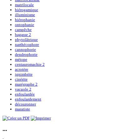
matrilocale
hiérogamique
illuminisme
hiérophanie
ontophanie
campêche
bagasse 2
phytolâtrique
narthécophore
cannophorie
dendrophorie
métope
centauromachie 2
acrotère
ignimbrite
cinérite
marégraphe 2
vacuole 2
enfoulardée
enfoulardement
découronner
maratiste
...