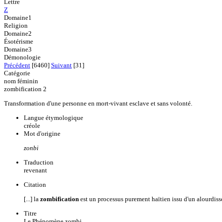
Lettre
Z
Domaine1
Religion
Domaine2
Ésotérisme
Domaine3
Démonologie
Précédent
[6460]
Suivant
[31]
Catégorie
nom féminin
zombification 2
Transformation d'une personne en mort-vivant esclave et sans volonté.
Langue étymologique
créole
Mot d'origine
zonbi
Traduction
revenant
Citation
[...] la
zombification
est un processus purement haïtien issu d'un alourdiss
Titre
Le Phénomène zombi