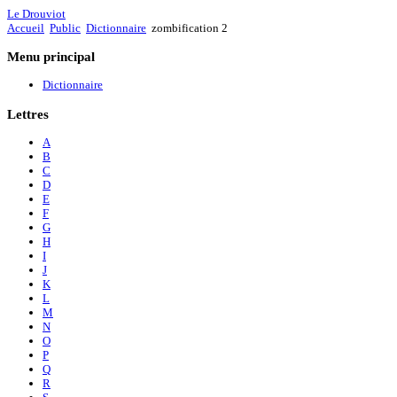
Le Drouviot
Accueil
Public
Dictionnaire
zombification 2
Menu
principal
Dictionnaire
Lettres
A
B
C
D
E
F
G
H
I
J
K
L
M
N
O
P
Q
R