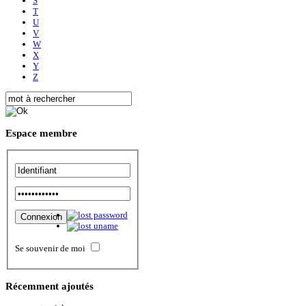
S
T
U
V
W
X
Y
Z
Espace
membre
Se souvenir de moi
Récemment
ajoutés