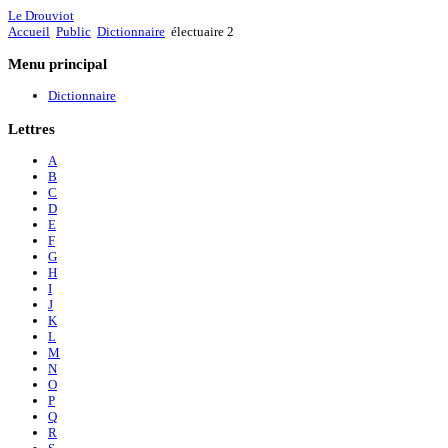
Le Drouviot
Accueil
Public
Dictionnaire
électuaire 2
Menu
principal
Dictionnaire
Lettres
A
B
C
D
E
F
G
H
I
J
K
L
M
N
O
P
Q
R