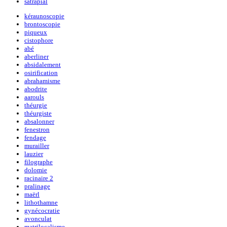
satrapial
kéraunoscopie
brontoscopie
piqueux
cistophore
abé
aberliner
absidalement
osirification
abrahamisme
abodrite
aarouls
théurgie
théurgiste
absalonner
fenestron
fendage
murailler
lauzier
filographe
dolomie
racinaire 2
pralinage
maërl
lithothamne
gynécocratie
avonculat
matrilocalisme