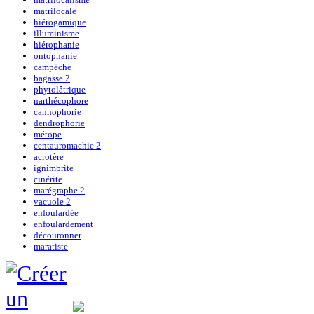
matrilocale
hiérogamique
illuminisme
hiérophanie
ontophanie
campêche
bagasse 2
phytolâtrique
narthécophore
cannophorie
dendrophorie
métope
centauromachie 2
acrotère
ignimbrite
cinérite
marégraphe 2
vacuole 2
enfoulardée
enfoulardement
découronner
maratiste