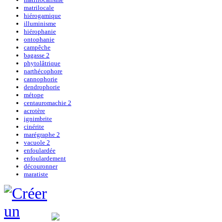
matrilocale
hiérogamique
illuminisme
hiérophanie
ontophanie
campêche
bagasse 2
phytolâtrique
narthécophore
cannophorie
dendrophorie
métope
centauromachie 2
acrotère
ignimbrite
cinérite
marégraphe 2
vacuole 2
enfoulardée
enfoulardement
découronner
maratiste