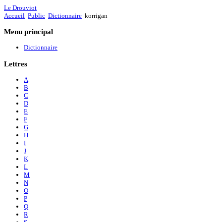
Le Drouviot
Accueil
Public
Dictionnaire
korrigan
Menu
principal
Dictionnaire
Lettres
A
B
C
D
E
F
G
H
I
J
K
L
M
N
O
P
Q
R