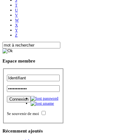
S
T
U
V
W
X
Y
Z
Espace
membre
Se souvenir de moi
Récemment
ajoutés