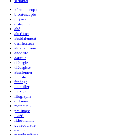
satrapial
kéraunoscopie
brontoscopie
piqueux
cistophore
abé
aberliner
absidalement
osirification
abrahamisme
abodrite
aarouls
théurgie
théurgiste
absalonner
fenestron
fendage
murailler
lauzier
filographe
dolomie
racinaire 2
pralinage
maërl
lithothamne
gynécocratie
avonculat
matrilocalisme