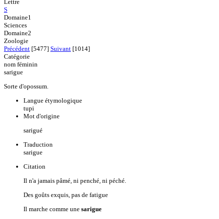
Lettre
S
Domaine1
Sciences
Domaine2
Zoologie
Précédent
[5477]
Suivant
[1014]
Catégorie
nom féminin
sarigue
Sorte d'opossum.
Langue étymologique
tupi
Mot d'origine
sarigué
Traduction
sarigue
Citation
Il n'a jamais pâmé, ni penché, ni péché.
Des goûts exquis, pas de fatigue
Il marche comme une
sarigue