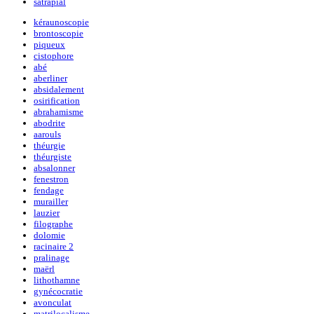
satrapial
kéraunoscopie
brontoscopie
piqueux
cistophore
abé
aberliner
absidalement
osirification
abrahamisme
abodrite
aarouls
théurgie
théurgiste
absalonner
fenestron
fendage
murailler
lauzier
filographe
dolomie
racinaire 2
pralinage
maërl
lithothamne
gynécocratie
avonculat
matrilocalisme