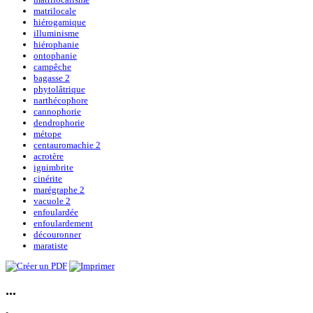
matrilocale
hiérogamique
illuminisme
hiérophanie
ontophanie
campêche
bagasse 2
phytolâtrique
narthécophore
cannophorie
dendrophorie
métope
centauromachie 2
acrotère
ignimbrite
cinérite
marégraphe 2
vacuole 2
enfoulardée
enfoulardement
découronner
maratiste
...