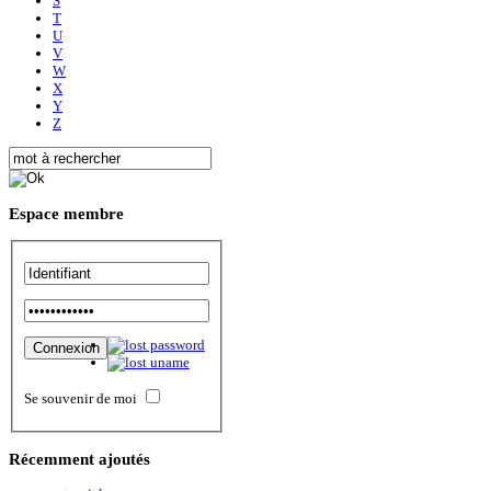
S
T
U
V
W
X
Y
Z
Espace
membre
Se souvenir de moi
Récemment
ajoutés