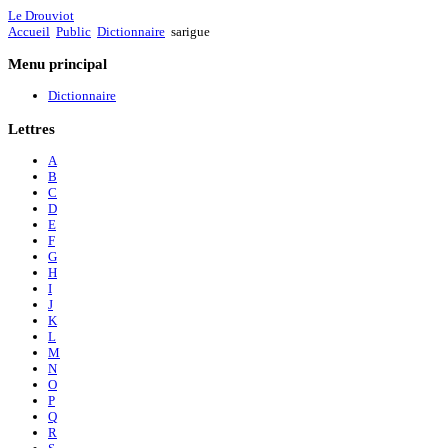
Le Drouviot
Accueil
Public
Dictionnaire
sarigue
Menu
principal
Dictionnaire
Lettres
A
B
C
D
E
F
G
H
I
J
K
L
M
N
O
P
Q
R