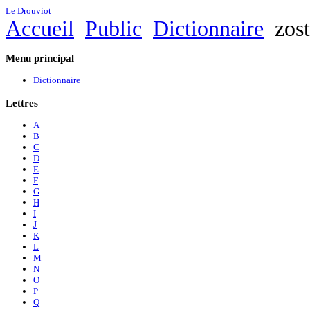
Le Drouviot
Accueil
Public
Dictionnaire
zost
Menu
principal
Dictionnaire
Lettres
A
B
C
D
E
F
G
H
I
J
K
L
M
N
O
P
Q