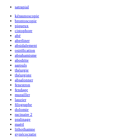
satrapial
kéraunoscopie
brontoscopie
piqueux
cistophore
abé
aberliner
absidalement
osirification
abrahamisme
abodrite
aarouls
théurgie
théurgiste
absalonner
fenestron
fendage
murailler
lauzier
filographe
dolomie
racinaire 2
pralinage
maërl
lithothamne
gynécocratie