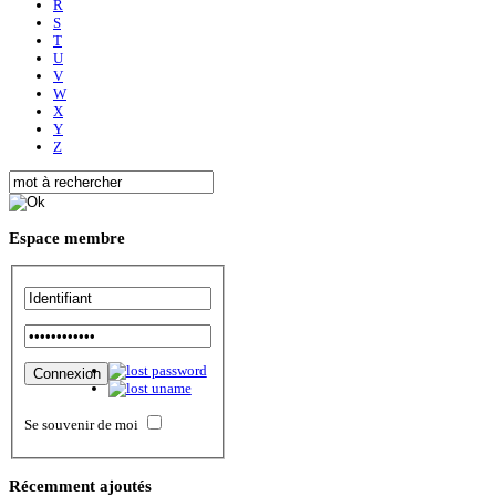
R
S
T
U
V
W
X
Y
Z
Espace
membre
Se souvenir de moi
Récemment
ajoutés