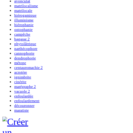
avonculat
matrilocalisme
matrilocale
hiérogamique
illuminisme
hiérophanie
ontophanie
campêche
bagasse 2
phytolâtrique
narthécophore
cannophorie
dendrophorie
métope
centauromachie 2
acrotère
ignimbrite
cinérite
marégraphe 2
vacuole 2
enfoulardée
enfoulardement
découronner
maratiste