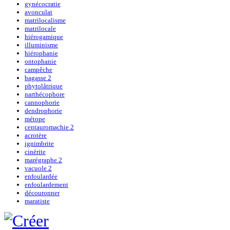
gynécocratie
avonculat
matrilocalisme
matrilocale
hiérogamique
illuminisme
hiérophanie
ontophanie
campêche
bagasse 2
phytolâtrique
narthécophore
cannophorie
dendrophorie
métope
centauromachie 2
acrotère
ignimbrite
cinérite
marégraphe 2
vacuole 2
enfoulardée
enfoulardement
découronner
maratiste