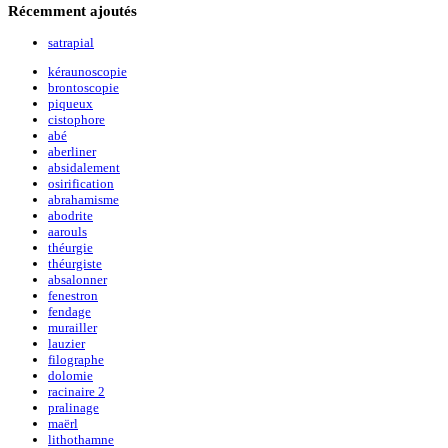
Récemment
ajoutés
satrapial
kéraunoscopie
brontoscopie
piqueux
cistophore
abé
aberliner
absidalement
osirification
abrahamisme
abodrite
aarouls
théurgie
théurgiste
absalonner
fenestron
fendage
murailler
lauzier
filographe
dolomie
racinaire 2
pralinage
maërl
lithothamne