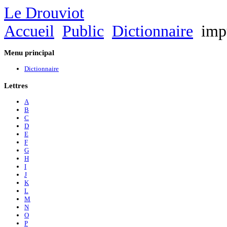
Le Drouviot
Accueil
Public
Dictionnaire
impu
Menu
principal
Dictionnaire
Lettres
A
B
C
D
E
F
G
H
I
J
K
L
M
N
O
P