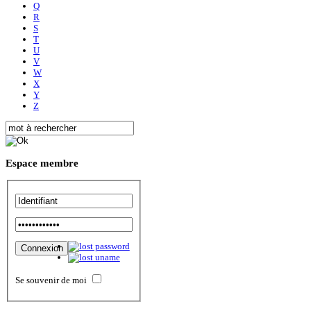
Q
R
S
T
U
V
W
X
Y
Z
Espace
membre
Se souvenir de moi