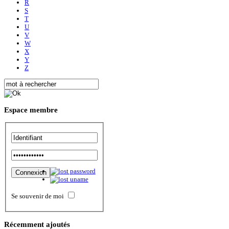
R
S
T
U
V
W
X
Y
Z
Espace
membre
Se souvenir de moi
Récemment
ajoutés