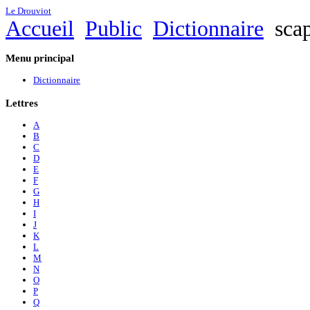
Le Drouviot
Accueil
Public
Dictionnaire
scap
Menu
principal
Dictionnaire
Lettres
A
B
C
D
E
F
G
H
I
J
K
L
M
N
O
P
Q