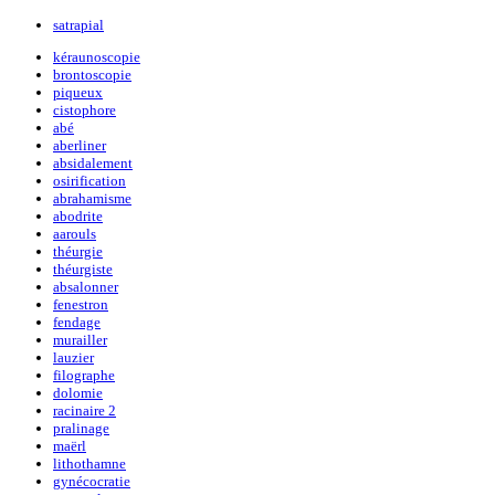
satrapial
kéraunoscopie
brontoscopie
piqueux
cistophore
abé
aberliner
absidalement
osirification
abrahamisme
abodrite
aarouls
théurgie
théurgiste
absalonner
fenestron
fendage
murailler
lauzier
filographe
dolomie
racinaire 2
pralinage
maërl
lithothamne
gynécocratie