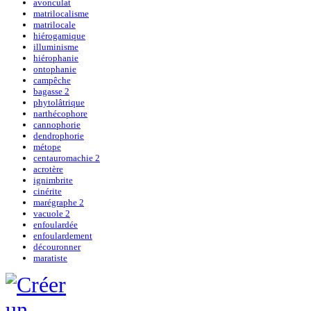
avonculat
matrilocalisme
matrilocale
hiérogamique
illuminisme
hiérophanie
ontophanie
campêche
bagasse 2
phytolâtrique
narthécophore
cannophorie
dendrophorie
métope
centauromachie 2
acrotère
ignimbrite
cinérite
marégraphe 2
vacuole 2
enfoulardée
enfoulardement
découronner
maratiste