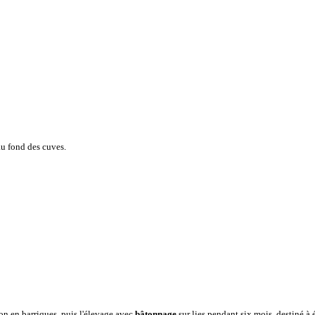
au fond des cuves.
ion en barriques, puis l'élevage avec
bâtonnage
sur lies pendant six mois, destiné à 