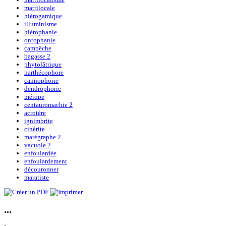
matrilocale
hiérogamique
illuminisme
hiérophanie
ontophanie
campêche
bagasse 2
phytolâtrique
narthécophore
cannophorie
dendrophorie
métope
centauromachie 2
acrotère
ignimbrite
cinérite
marégraphe 2
vacuole 2
enfoulardée
enfoulardement
découronner
maratiste
...