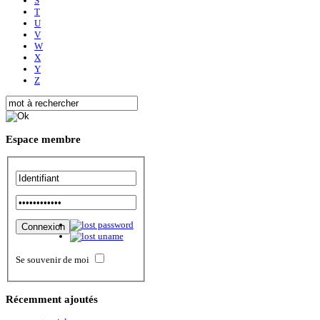
S
T
U
V
W
X
Y
Z
Espace
membre
Se souvenir de moi
Récemment
ajoutés