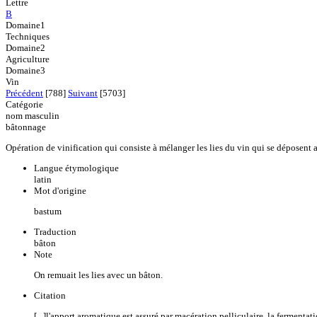
Lettre
B
Domaine1
Techniques
Domaine2
Agriculture
Domaine3
Vin
Précédent
[788]
Suivant
[5703]
Catégorie
nom masculin
bâtonnage
Opération de vinification qui consiste à mélanger les lies du vin qui se déposent 
Langue étymologique
latin
Mot d'origine
bastum
Traduction
bâton
Note
On remuait les lies avec un bâton.
Citation
[...]l'apport aromatique est assuré par macération pelliculaire, la fermentat