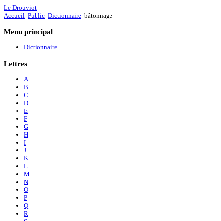
Le Drouviot
Accueil
Public
Dictionnaire
bâtonnage
Menu
principal
Dictionnaire
Lettres
A
B
C
D
E
F
G
H
I
J
K
L
M
N
O
P
Q
R