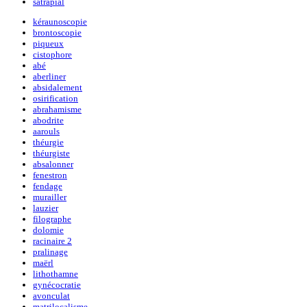
satrapial
kéraunoscopie
brontoscopie
piqueux
cistophore
abé
aberliner
absidalement
osirification
abrahamisme
abodrite
aarouls
théurgie
théurgiste
absalonner
fenestron
fendage
murailler
lauzier
filographe
dolomie
racinaire 2
pralinage
maërl
lithothamne
gynécocratie
avonculat
matrilocalisme