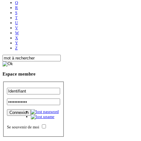
Q
R
S
T
U
V
W
X
Y
Z
Espace
membre
Se souvenir de moi