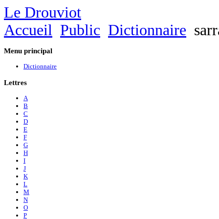
Le Drouviot
Accueil
Public
Dictionnaire
sarr
Menu
principal
Dictionnaire
Lettres
A
B
C
D
E
F
G
H
I
J
K
L
M
N
O
P