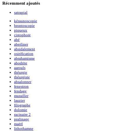
Récemment
ajoutés
satrapial
kéraunoscopie
brontoscopie
piqueux
cistophore
abé
aberliner
absidalement
osirification
abrahamisme
abodrite
aarouls
théurgie
théurgiste
absalonner
fenestron
fendage
murailler
lauzier
filographe
dolomie
racinaire 2
pralinage
maërl
lithothamne