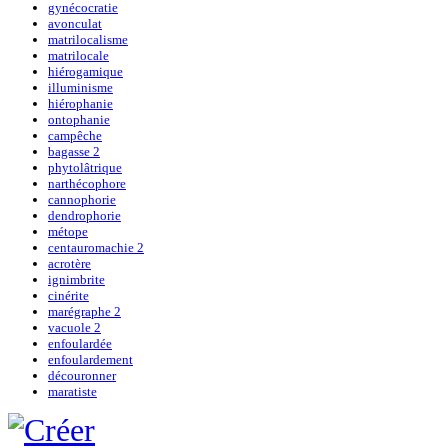
gynécocratie
avonculat
matrilocalisme
matrilocale
hiérogamique
illuminisme
hiérophanie
ontophanie
campêche
bagasse 2
phytolâtrique
narthécophore
cannophorie
dendrophorie
métope
centauromachie 2
acrotère
ignimbrite
cinérite
marégraphe 2
vacuole 2
enfoulardée
enfoulardement
découronner
maratiste