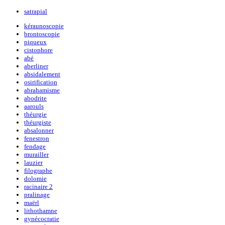
satrapial
kéraunoscopie
brontoscopie
piqueux
cistophore
abé
aberliner
absidalement
osirification
abrahamisme
abodrite
aarouls
théurgie
théurgiste
absalonner
fenestron
fendage
murailler
lauzier
filographe
dolomie
racinaire 2
pralinage
maërl
lithothamne
gynécocratie