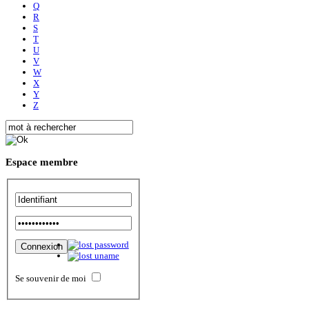
Q
R
S
T
U
V
W
X
Y
Z
Espace
membre
Se souvenir de moi