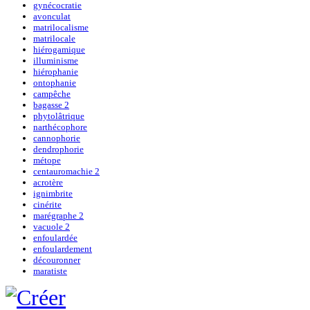
gynécocratie
avonculat
matrilocalisme
matrilocale
hiérogamique
illuminisme
hiérophanie
ontophanie
campêche
bagasse 2
phytolâtrique
narthécophore
cannophorie
dendrophorie
métope
centauromachie 2
acrotère
ignimbrite
cinérite
marégraphe 2
vacuole 2
enfoulardée
enfoulardement
découronner
maratiste