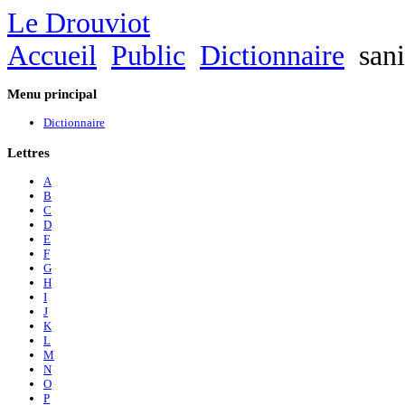
Le Drouviot
Accueil
Public
Dictionnaire
sani
Menu
principal
Dictionnaire
Lettres
A
B
C
D
E
F
G
H
I
J
K
L
M
N
O
P