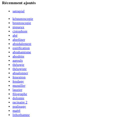
Récemment
ajoutés
satrapial
kéraunoscopie
brontoscopie
piqueux
cistophore
abé
aberliner
absidalement
osirification
abrahamisme
abodrite
aarouls
théurgie
théurgiste
absalonner
fenestron
fendage
murailler
lauzier
filographe
dolomie
racinaire 2
pralinage
maërl
lithothamne