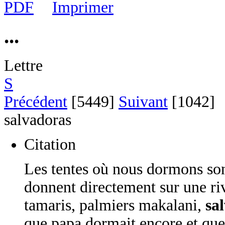
...
Lettre
S
Précédent
[5449]
Suivant
[1042]
salvadoras
Citation
Les tentes où nous dormons sont 
donnent directement sur une riv
tamaris, palmiers makalani,
sa
que papa dormait encore et que c