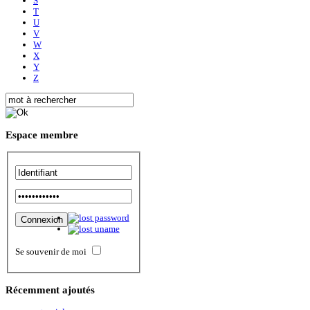
S
T
U
V
W
X
Y
Z
Espace
membre
Se souvenir de moi
Récemment
ajoutés