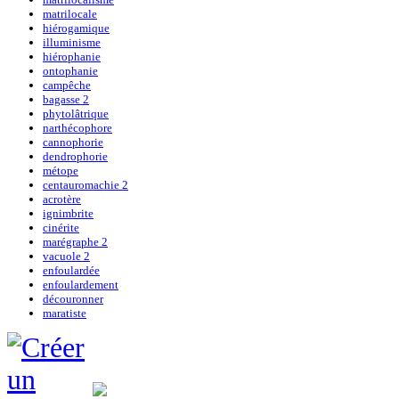
matrilocale
hiérogamique
illuminisme
hiérophanie
ontophanie
campêche
bagasse 2
phytolâtrique
narthécophore
cannophorie
dendrophorie
métope
centauromachie 2
acrotère
ignimbrite
cinérite
marégraphe 2
vacuole 2
enfoulardée
enfoulardement
découronner
maratiste