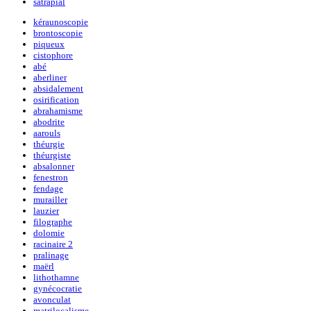
satrapial
kéraunoscopie
brontoscopie
piqueux
cistophore
abé
aberliner
absidalement
osirification
abrahamisme
abodrite
aarouls
théurgie
théurgiste
absalonner
fenestron
fendage
murailler
lauzier
filographe
dolomie
racinaire 2
pralinage
maërl
lithothamne
gynécocratie
avonculat
matrilocalisme