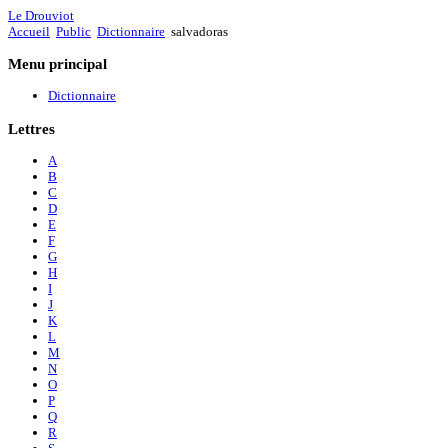
Le Drouviot
Accueil
Public
Dictionnaire
salvadoras
Menu
principal
Dictionnaire
Lettres
A
B
C
D
E
F
G
H
I
J
K
L
M
N
O
P
Q
R