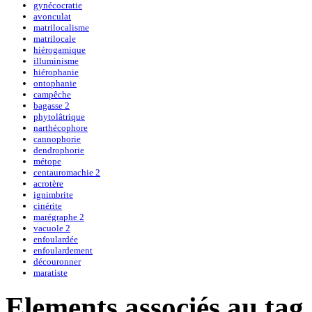
gynécocratie
avonculat
matrilocalisme
matrilocale
hiérogamique
illuminisme
hiérophanie
ontophanie
campêche
bagasse 2
phytolâtrique
narthécophore
cannophorie
dendrophorie
métope
centauromachie 2
acrotère
ignimbrite
cinérite
marégraphe 2
vacuole 2
enfoulardée
enfoulardement
découronner
maratiste
Elements associés au tag 