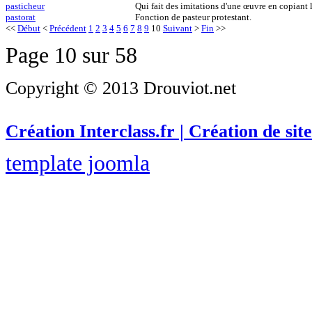
pasticheur
Qui fait des imitations d'une œuvre en copiant le
pastorat
Fonction de pasteur protestant.
<<
Début
<
Précédent
1
2
3
4
5
6
7
8
9
10
Suivant
>
Fin
>>
Page 10 sur 58
Copyright © 2013 Drouviot.net
Création Interclass.fr | Création de site
template joomla