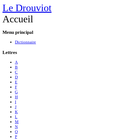
Le Drouviot
Accueil
Menu
principal
Dictionnaire
Lettres
A
B
C
D
E
F
G
H
I
J
K
L
M
N
O
P