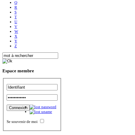
Q
R
S
T
U
V
W
X
Y
Z
Espace
membre
Se souvenir de moi