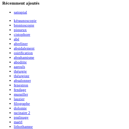
Récemment
ajoutés
satrapial
kéraunoscopie
brontoscopie
piqueux
cistophore
abé
aberliner
absidalement
osirification
abrahamisme
abodrite
aarouls
théurgie
théurgiste
absalonner
fenestron
fendage
murailler
lauzier
filographe
dolomie
racinaire 2
pralinage
maërl
lithothamne