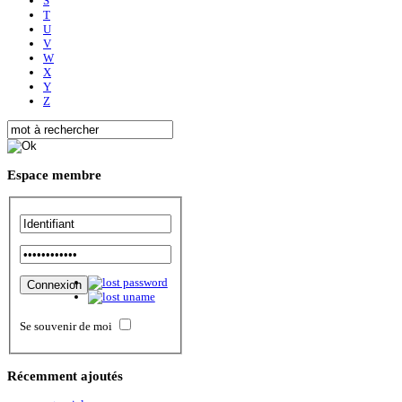
S
T
U
V
W
X
Y
Z
Espace
membre
Se souvenir de moi
Récemment
ajoutés