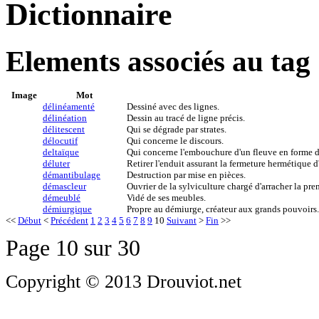
Dictionnaire
Elements associés au tag 
Image
Mot
délinéamenté
Dessiné avec des lignes.
délinéation
Dessin au tracé de ligne précis.
délitescent
Qui se dégrade par strates.
délocutif
Qui concerne le discours.
deltaïque
Qui concerne l'embouchure d'un fleuve en forme de 
déluter
Retirer l'enduit assurant la fermeture hermétique d
démantibulage
Destruction par mise en pièces.
démascleur
Ouvrier de la sylviculture chargé d'arracher la pr
démeublé
Vidé de ses meubles.
démiurgique
Propre au démiurge, créateur aux grands pouvoirs.
<<
Début
<
Précédent
1
2
3
4
5
6
7
8
9
10
Suivant
>
Fin
>>
Page 10 sur 30
Copyright © 2013 Drouviot.net