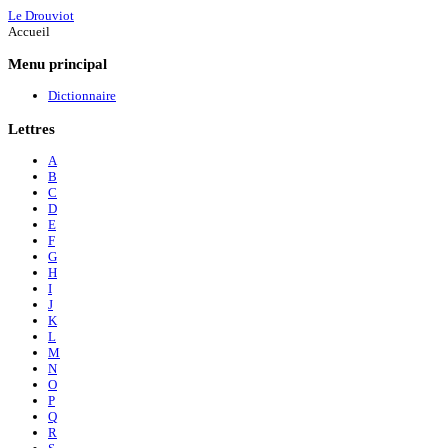
Le Drouviot
Accueil
Menu
principal
Dictionnaire
Lettres
A
B
C
D
E
F
G
H
I
J
K
L
M
N
O
P
Q
R