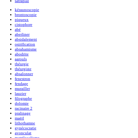
satrapial
kéraunoscopie
brontoscopie
piqueux
cistophore
abé
aberliner
absidalement
osirification
abrahamisme
abodrite
aarouls
théurgie
théurgiste
absalonner
fenestron
fendage
murailler
lauzier
filographe
dolomie
racinaire 2
pralinage
maërl
lithothamne
gynécocratie
avonculat
matrilocalisme