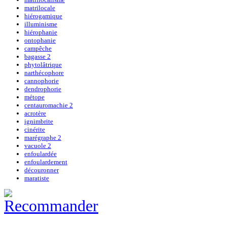
matrilocale
hiérogamique
illuminisme
hiérophanie
ontophanie
campêche
bagasse 2
phytolâtrique
narthécophore
cannophorie
dendrophorie
métope
centauromachie 2
acrotère
ignimbrite
cinérite
marégraphe 2
vacuole 2
enfoulardée
enfoulardement
découronner
maratiste