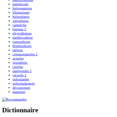
matrilocale
hiérogamique
illuminisme
hiérophanie
ontophanie
campêche
bagasse 2
phytolâtrique
narthécophore
cannophorie
dendrophorie
métope
centauromachie 2
acrotère
ignimbrite
cinérite
marégraphe 2
vacuole 2
enfoulardée
enfoulardement
découronner
maratiste
Dictionnaire