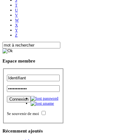
S
T
U
V
W
X
Y
Z
Espace
membre
Se souvenir de moi
Récemment
ajoutés