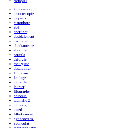
satrapial
kéraunoscopie
brontoscopie
piqueux
cistophore
abé
aberliner
absidalement
osirification
abrahamisme
abodrite
aarouls
théurgie
théurgiste
absalonner
fenestron
fendage
murailler
lauzier
filographe
dolomie
racinaire 2
pralinage
maërl
lithothamne
gynécocratie
avonculat
matrilocalisme