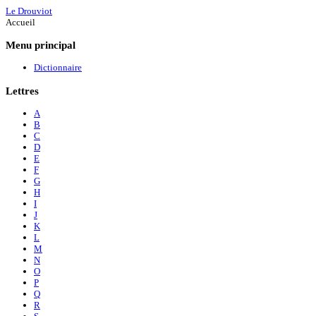
Le Drouviot
Accueil
Menu
principal
Dictionnaire
Lettres
A
B
C
D
E
F
G
H
I
J
K
L
M
N
O
P
Q
R