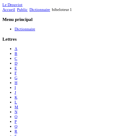
Le Drouviot
Accueil
Public
Dictionnaire
bibeloteur 1
Menu
principal
Dictionnaire
Lettres
A
B
C
D
E
F
G
H
I
J
K
L
M
N
O
P
Q
R