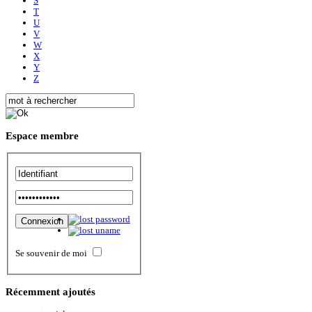
S
T
U
V
W
X
Y
Z
Espace
membre
Se souvenir de moi
Récemment
ajoutés