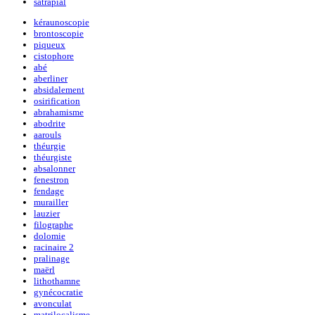
satrapial
kéraunoscopie
brontoscopie
piqueux
cistophore
abé
aberliner
absidalement
osirification
abrahamisme
abodrite
aarouls
théurgie
théurgiste
absalonner
fenestron
fendage
murailler
lauzier
filographe
dolomie
racinaire 2
pralinage
maërl
lithothamne
gynécocratie
avonculat
matrilocalisme