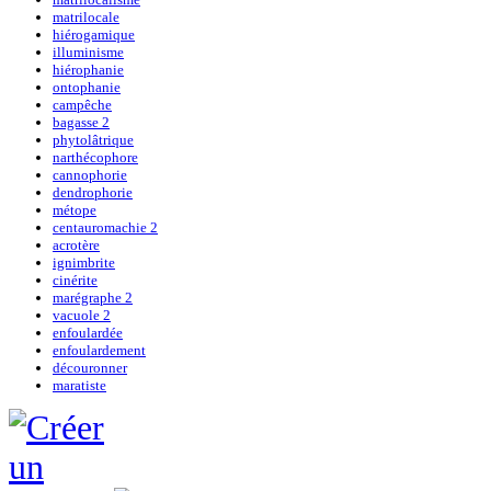
matrilocale
hiérogamique
illuminisme
hiérophanie
ontophanie
campêche
bagasse 2
phytolâtrique
narthécophore
cannophorie
dendrophorie
métope
centauromachie 2
acrotère
ignimbrite
cinérite
marégraphe 2
vacuole 2
enfoulardée
enfoulardement
découronner
maratiste