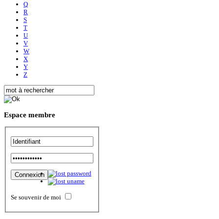
Q
R
S
T
U
V
W
X
Y
Z
Espace
membre
Se souvenir de moi