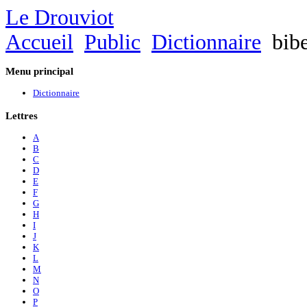
Le Drouviot
Accueil
Public
Dictionnaire
bibe
Menu
principal
Dictionnaire
Lettres
A
B
C
D
E
F
G
H
I
J
K
L
M
N
O
P