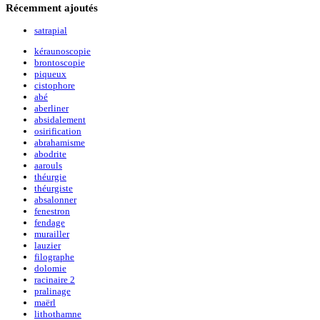
Récemment
ajoutés
satrapial
kéraunoscopie
brontoscopie
piqueux
cistophore
abé
aberliner
absidalement
osirification
abrahamisme
abodrite
aarouls
théurgie
théurgiste
absalonner
fenestron
fendage
murailler
lauzier
filographe
dolomie
racinaire 2
pralinage
maërl
lithothamne