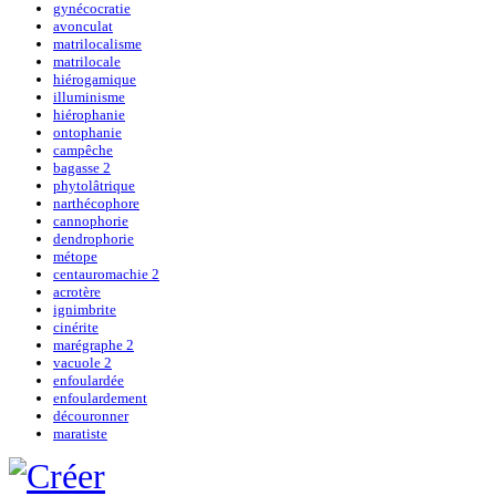
gynécocratie
avonculat
matrilocalisme
matrilocale
hiérogamique
illuminisme
hiérophanie
ontophanie
campêche
bagasse 2
phytolâtrique
narthécophore
cannophorie
dendrophorie
métope
centauromachie 2
acrotère
ignimbrite
cinérite
marégraphe 2
vacuole 2
enfoulardée
enfoulardement
découronner
maratiste