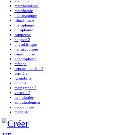
avonculat
matrilocalisme
matrilocale
hiérogamique
illuminisme
hiérophanie
ontophanie
campêche
bagasse 2
phytolâtrique
narthécophore
cannophorie
dendrophorie
métope
centauromachie 2
acrotère
ignimbrite
cinérite
marégraphe 2
vacuole 2
enfoulardée
enfoulardement
découronner
maratiste