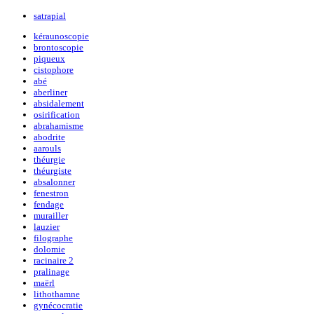
satrapial
kéraunoscopie
brontoscopie
piqueux
cistophore
abé
aberliner
absidalement
osirification
abrahamisme
abodrite
aarouls
théurgie
théurgiste
absalonner
fenestron
fendage
murailler
lauzier
filographe
dolomie
racinaire 2
pralinage
maërl
lithothamne
gynécocratie