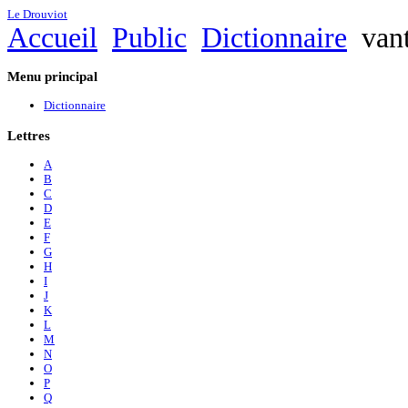
Le Drouviot
Accueil
Public
Dictionnaire
vant
Menu
principal
Dictionnaire
Lettres
A
B
C
D
E
F
G
H
I
J
K
L
M
N
O
P
Q