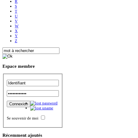
R
S
T
U
V
W
X
Y
Z
Espace
membre
Se souvenir de moi
Récemment
ajoutés