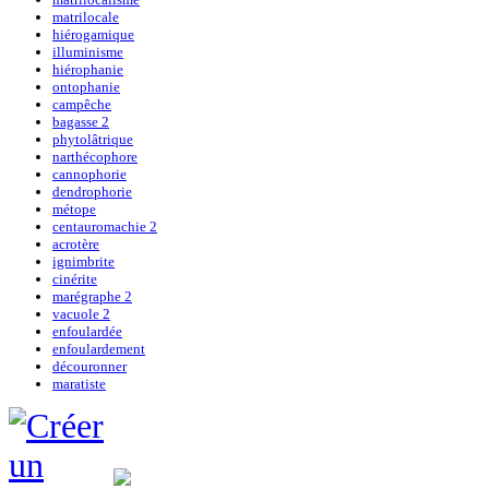
matrilocale
hiérogamique
illuminisme
hiérophanie
ontophanie
campêche
bagasse 2
phytolâtrique
narthécophore
cannophorie
dendrophorie
métope
centauromachie 2
acrotère
ignimbrite
cinérite
marégraphe 2
vacuole 2
enfoulardée
enfoulardement
découronner
maratiste