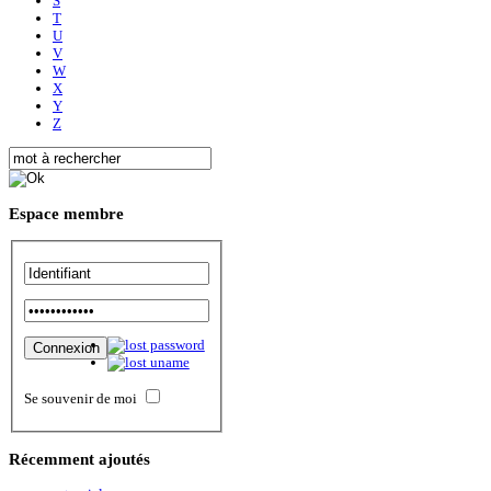
S
T
U
V
W
X
Y
Z
Espace
membre
Se souvenir de moi
Récemment
ajoutés