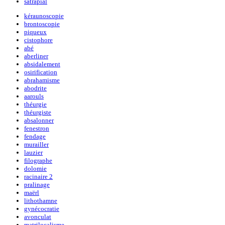
satrapial
kéraunoscopie
brontoscopie
piqueux
cistophore
abé
aberliner
absidalement
osirification
abrahamisme
abodrite
aarouls
théurgie
théurgiste
absalonner
fenestron
fendage
murailler
lauzier
filographe
dolomie
racinaire 2
pralinage
maërl
lithothamne
gynécocratie
avonculat
matrilocalisme