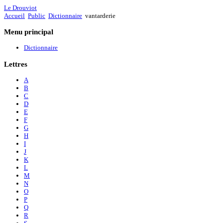
Le Drouviot
Accueil
Public
Dictionnaire
vantarderie
Menu
principal
Dictionnaire
Lettres
A
B
C
D
E
F
G
H
I
J
K
L
M
N
O
P
Q
R