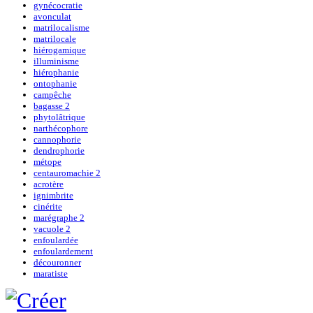
gynécocratie
avonculat
matrilocalisme
matrilocale
hiérogamique
illuminisme
hiérophanie
ontophanie
campêche
bagasse 2
phytolâtrique
narthécophore
cannophorie
dendrophorie
métope
centauromachie 2
acrotère
ignimbrite
cinérite
marégraphe 2
vacuole 2
enfoulardée
enfoulardement
découronner
maratiste