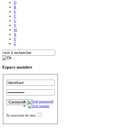
Q
R
S
T
U
V
W
X
Y
Z
Espace
membre
Se souvenir de moi