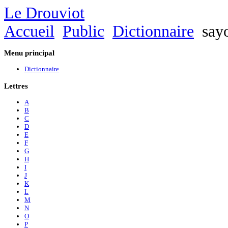
Le Drouviot
Accueil
Public
Dictionnaire
say
Menu
principal
Dictionnaire
Lettres
A
B
C
D
E
F
G
H
I
J
K
L
M
N
O
P