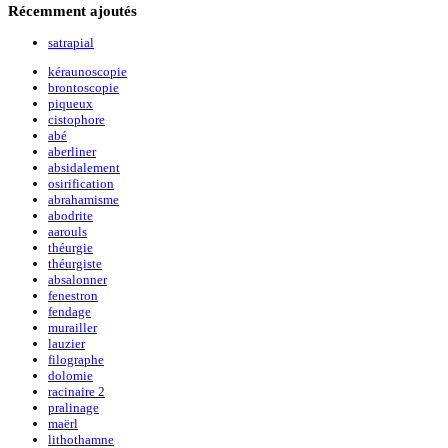
Récemment
ajoutés
satrapial
kéraunoscopie
brontoscopie
piqueux
cistophore
abé
aberliner
absidalement
osirification
abrahamisme
abodrite
aarouls
théurgie
théurgiste
absalonner
fenestron
fendage
murailler
lauzier
filographe
dolomie
racinaire 2
pralinage
maërl
lithothamne