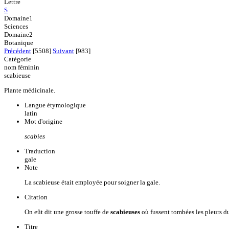
Lettre
S
Domaine1
Sciences
Domaine2
Botanique
Précédent
[5508]
Suivant
[983]
Catégorie
nom féminin
scabieuse
Plante médicinale.
Langue étymologique
latin
Mot d'origine
scabies
Traduction
gale
Note
La scabieuse était employée pour soigner la gale.
Citation
On eût dit une grosse touffe de
scabieuses
où fussent tombées les pleurs du
Titre