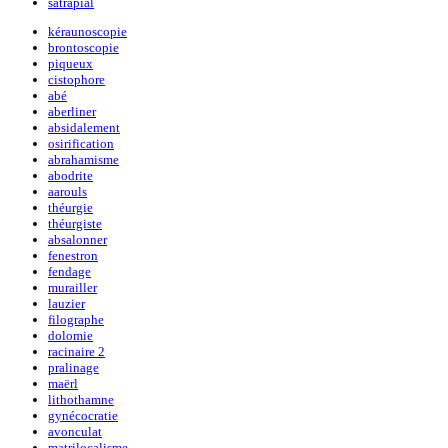
satrapial
kéraunoscopie
brontoscopie
piqueux
cistophore
abé
aberliner
absidalement
osirification
abrahamisme
abodrite
aarouls
théurgie
théurgiste
absalonner
fenestron
fendage
murailler
lauzier
filographe
dolomie
racinaire 2
pralinage
maërl
lithothamne
gynécocratie
avonculat
matrilocalisme