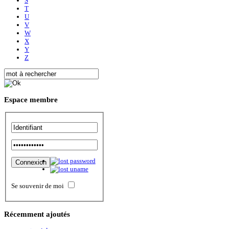
S
T
U
V
W
X
Y
Z
Espace
membre
Se souvenir de moi
Récemment
ajoutés