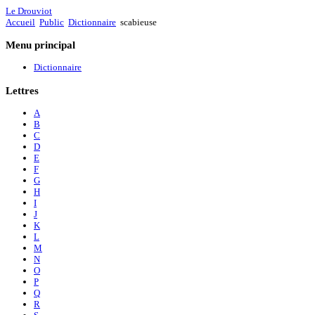
Le Drouviot
Accueil
Public
Dictionnaire
scabieuse
Menu
principal
Dictionnaire
Lettres
A
B
C
D
E
F
G
H
I
J
K
L
M
N
O
P
Q
R