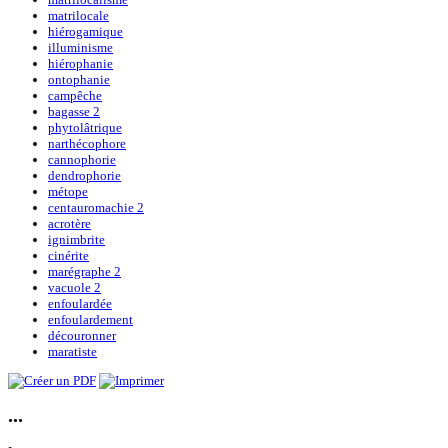
matrilocale
hiérogamique
illuminisme
hiérophanie
ontophanie
campêche
bagasse 2
phytolâtrique
narthécophore
cannophorie
dendrophorie
métope
centauromachie 2
acrotère
ignimbrite
cinérite
marégraphe 2
vacuole 2
enfoulardée
enfoulardement
découronner
maratiste
...